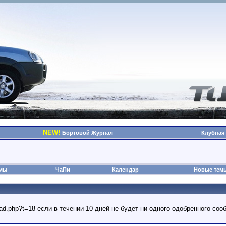
NEW!
Бортовой Журнал
Клубная
омы
ЧаПи
Календар
Новые тем
read.php?t=18 если в течении 10 дней не будет ни одного одобренного с