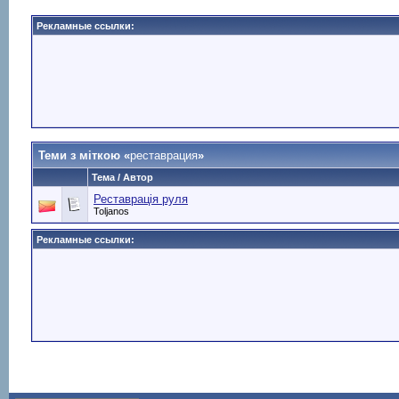
Рекламные ссылки:
Теми з міткою «
реставрация
»
Тема / Автор
Реставрація руля
Toljanos
Рекламные ссылки: