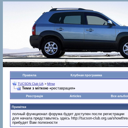
Правила
Клубная программа
TUCSON Club UA
>
Мітки
Теми з міткою «
реставрация
»
Реєстрація
Articles
Все альб
Примітки
полный функционал форума будет доступен после регистрации
для начала представьтесь здесь http://tucson-club.org.ua/showth
прибудет Вам полезности