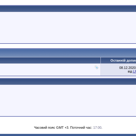
Останній допи
08.12.202
від
L
Часовий пояс GMT +3. Поточний час:
17:00
.