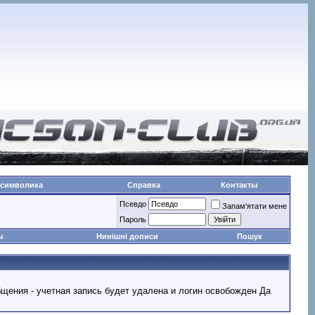
 символика
Справка
Контакты
Псевдо
Запам'ятати мене
Пароль
ы
Нинішні дописи
Пошук
ообщения - учетная запись будет удалена и логин освобожден Да