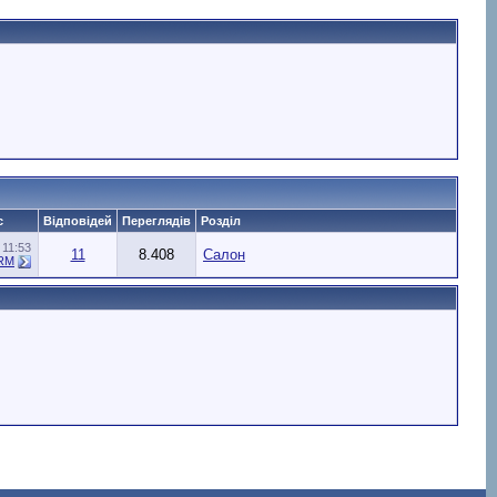
с
Відповідей
Переглядів
Розділ
0
11:53
11
8.408
Салон
RM