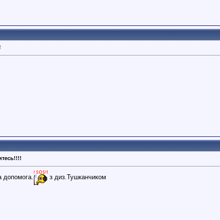
!
тесь!!!!
а допомога.
з диз.Тушканчиком