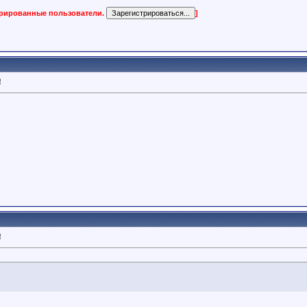
трированные пользователи.
]
!
!