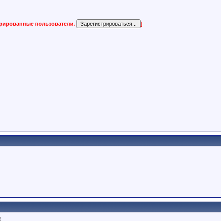
трированные пользователи.
]
!