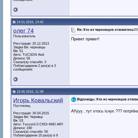
14.01.2016, 13:42
олег 74
Re: Кто из черновцов отзовитесь!!!
Пользователь
Привет привет!
Реєстрація: 25.12.2013
Звідки Ви: черновцы
Вік: 51
Авто: TUCSON 4wd
Дописи: 55
Сказал(а) спасибо: 3
Поблагодарили 2 раз(а) в 2
сообщениях
19.06.2016, 11:38
Игорь Ковальский
Відповідь: Кто из черновцов отзови
Постоялец
АУууу...тут хтось існує ??? потрібн
Реєстрація: 30.04.2015
Звідки Ви: Чернівці
Вік: 53
Авто: Tucson2.0 CRDi 4WD АКП
Дописи: 190
Сказал(а) спасибо: 55
Поблагодарили 15 раз(а) в 9