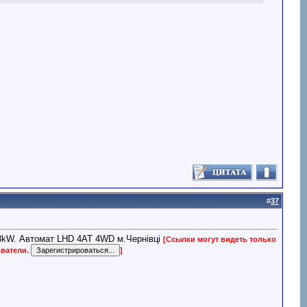
#
37
/83kW. Автомат LHD 4AT 4WD м.Чернівці
[Ссылки могут видеть только
ователи.
]