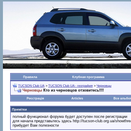
Правила
Клубная программа
TUCSON Club UA
>
TUCSON Club UA - география
>
Черновцы
Черновцы
Кто из черновцов отзовитесь!!!!
Реєстрація
Articles
Все альб
Примітки
полный функционал форума будет доступен после регистрации
для начала представьтесь здесь http://tucson-club.org.ua/showth
прибудет Вам полезности