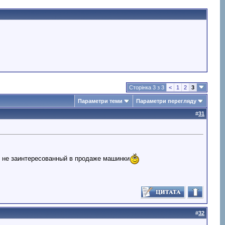
Сторінка 3 з 3
<
1
2
3
Параметри теми
Параметри перегляду
#
31
к не заинтересованный в продаже машинки
#
32