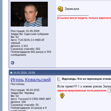
Записали
__________________
[Ссылки могут видеть только зарегис
Реєстрація: 01.09.2009
Звідки Ви: Одесская губерния
Вік: 52
Авто: TUCSON 2.0 4WD AT
чёрный
Дописи: 2.421
Сказал(а) спасибо: 502
Поблагодарили 662 раз(а) в 343
сообщениях
14.01.2016, 10:56
Игорь Ковальский
Відповідь: Кто из черновцов отзови
Постоялец
Всім привіт!!! І з новим роком.За
Реєстрація: 30.04.2015
зарегистрированные пользователи.
Звідки Ви: Чернівці
Вік: 53
Авто: Tucson2.0 CRDi 4WD АКП
Дописи: 190
Сказал(а) спасибо: 55
Поблагодарили 15 раз(а) в 9
сообщениях