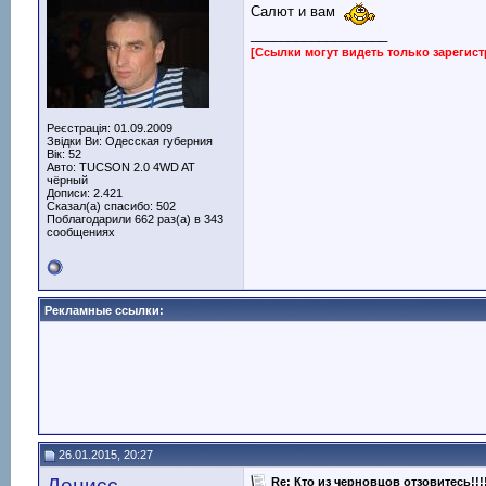
Салют и вам
__________________
[Ссылки могут видеть только зарегис
Реєстрація: 01.09.2009
Звідки Ви: Одесская губерния
Вік: 52
Авто: TUCSON 2.0 4WD AT
чёрный
Дописи: 2.421
Сказал(а) спасибо: 502
Поблагодарили 662 раз(а) в 343
сообщениях
Рекламные ссылки:
26.01.2015, 20:27
Денисс
Re: Кто из черновцов отзовитесь!!!