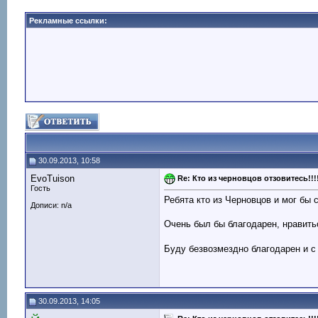
Рекламные ссылки:
30.09.2013, 10:58
EvoTuison
Re: Кто из черновцов отзовитесь!!!
Гость
Ребята кто из Черновцов и мог бы с
Дописи: n/a
Очень был бы благодарен, нравить
Буду безвозмездно благодарен и с 
30.09.2013, 14:05