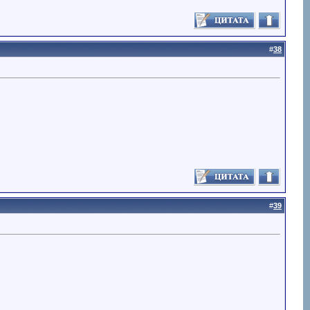
#
38
#
39