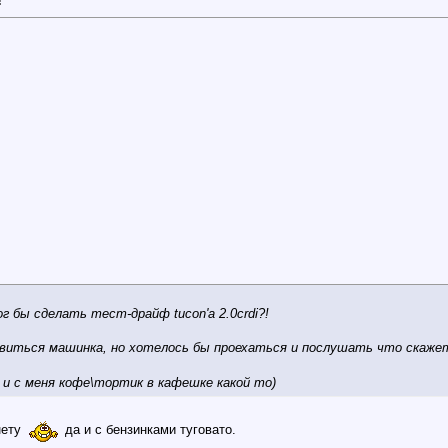
!
г бы сделать тест-драйф tucon'а 2.0crdi?!
авиться машинка, но хотелось бы проехаться и послушать что скаже
 и с меня кофе\тортик в кафешке какой то)
нету
да и с бензинками туговато.