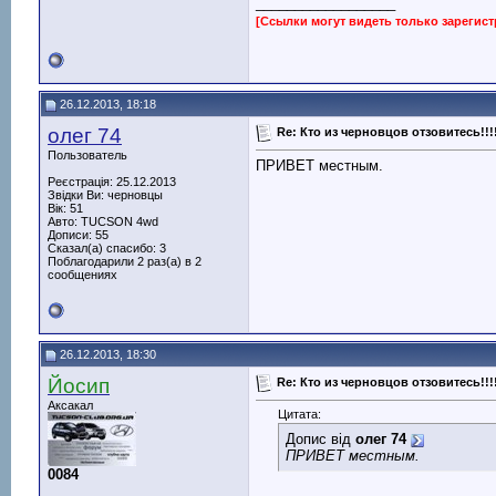
__________________
[Ссылки могут видеть только зарегис
26.12.2013, 18:18
олег 74
Re: Кто из черновцов отзовитесь!!!
Пользователь
ПРИВЕТ местным.
Реєстрація: 25.12.2013
Звідки Ви: черновцы
Вік: 51
Авто: TUCSON 4wd
Дописи: 55
Сказал(а) спасибо: 3
Поблагодарили 2 раз(а) в 2
сообщениях
26.12.2013, 18:30
Йосип
Re: Кто из черновцов отзовитесь!!!
Аксакал
Цитата:
Допис від
олег 74
ПРИВЕТ местным.
0084