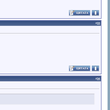
#
33
#
34