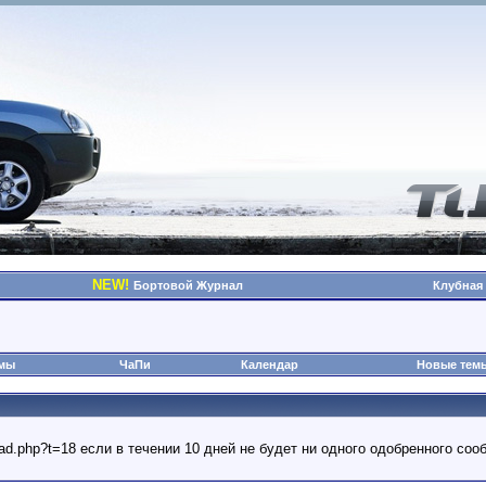
NEW!
Бортовой Журнал
Клубная
омы
ЧаПи
Календар
Новые тем
read.php?t=18 если в течении 10 дней не будет ни одного одобренного с