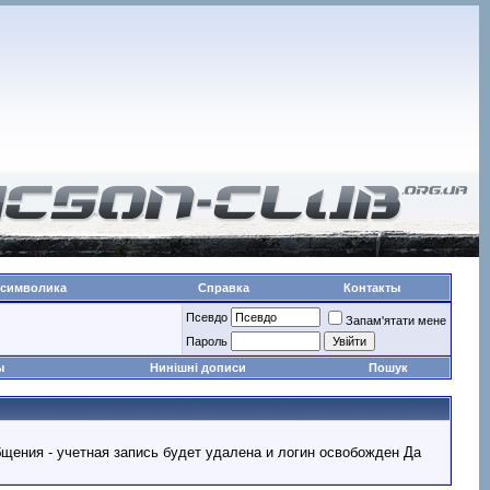
 символика
Справка
Контакты
Псевдо
Запам'ятати мене
Пароль
ы
Нинішні дописи
Пошук
ообщения - учетная запись будет удалена и логин освобожден Да