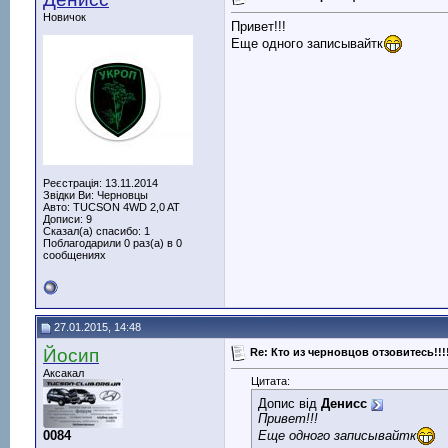
Новичок
Привет!!!
Еще одного записывайтк
Реєстрація: 13.11.2014
Звідки Ви: Черновцы
Авто: TUCSON 4WD 2,0 AT
Дописи: 9
Сказал(а) спасибо: 1
Поблагодарили 0 раз(а) в 0
сообщениях
27.01.2015, 14:48
Йосип
Re: Кто из черновцов отзовитесь!!!
Аксакал
Цитата:
Допис від
Денисс
Привет!!!
Еще одного записывайтк
0084