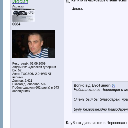
Йосип
Re: Кто из черновцов отзовитесь!!!
Аксакал
Цитата:
0084
Реєстрація: 01.09.2009
Звідки Ви: Одесская губерния
Вік: 52
Авто: TUCSON 2.0 4WD AT
чёрный
Дописи: 2.421
Сказал(а) спасибо: 502
Допис від
EvoTuison
Поблагодарили 662 раз(а) в 343
Ребята кто из Черновцов и мо
сообщениях
Очень был бы благодарен, нр
Буду безвозмездно благодарен
Клубных дизелистов в Черновцах 