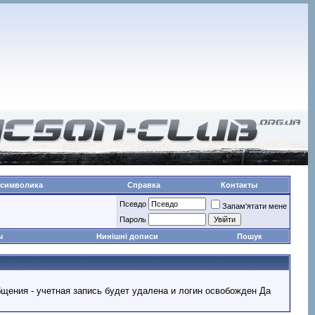
 символика
Справка
Контакты
Псевдо
Запам'ятати мене
Пароль
ы
Нинішні дописи
Пошук
ообщения - учетная запись будет удалена и логин освобожден Да