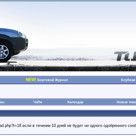
NEW!
Бортовой Журнал
Клубная
омы
ЧаПи
Календар
Новые тем
read.php?t=18 если в течении 10 дней не будет ни одного одобренного с