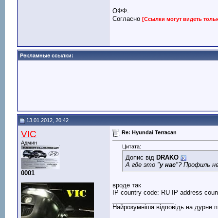
ОФФ.
Согласно
[Ссылки могут видеть толь
Рекламные ссылки:
13.01.2012, 20:42
VIC
Re: Hyundai Terracan
Админ
Цитата:
Допис від
DRAKO
А где это "
у нас
"? Профиль не
0001
вроде так
IP country code: RU IP address coun
__________________
Найрозумніша відповідь на дурне п