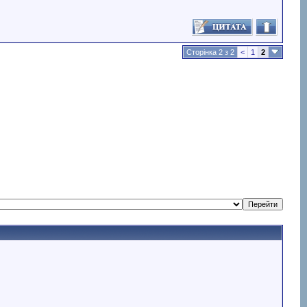
Сторінка 2 з 2
<
1
2