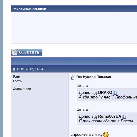
Рекламные ссылки:
13.01.2012, 14:54
Bad
Re: Hyundai Terracan
Гость
Цитата:
Дописи: n/a
Допис від
DRAKO
А где это "
у нас
"? Профиль не
Цитата:
Допис від
Roma007UA
Я так понял где-то в России.
спросите в личку