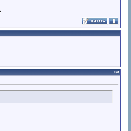
у
#
20