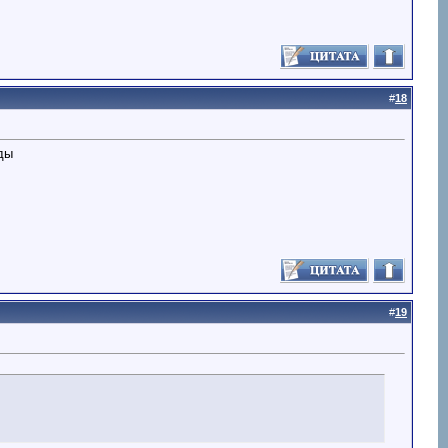
#
18
зды
#
19