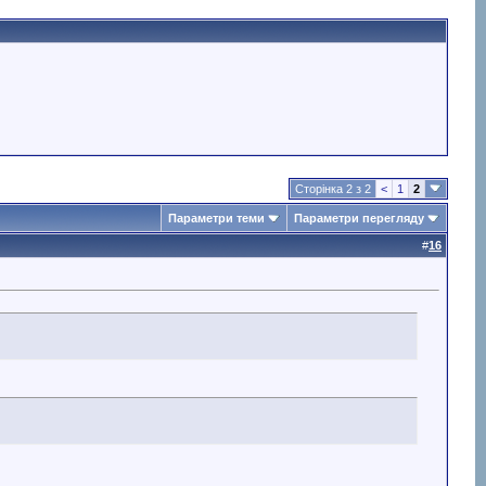
Сторінка 2 з 2
<
1
2
Параметри теми
Параметри перегляду
#
16