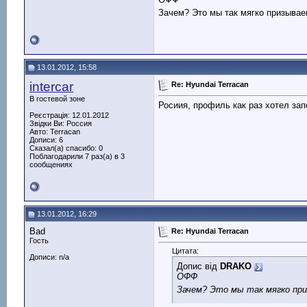
Зачем? Это мы так мягко призыва
13.01.2012, 15:58
intercar
Re: Hyundai Terracan
В гостевой зоне
Росиия, профиль как раз хотел зап
Реєстрація: 12.01.2012
Звідки Ви: Россия
Авто: Terracan
Дописи: 6
Сказал(а) спасибо: 0
Поблагодарили 7 раз(а) в 3
сообщениях
13.01.2012, 16:29
Bad
Re: Hyundai Terracan
Гость
Цитата:
Дописи: n/a
Допис від
DRAKO
ОФФ
Зачем? Это мы так мягко пр