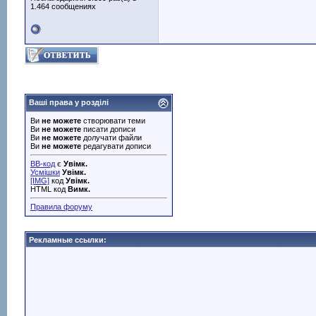
1.464 сообщениях
Ваші права у розділі
Ви
не можете
створювати теми
Ви
не можете
писати дописи
Ви
не можете
долучати файли
Ви
не можете
редагувати дописи
BB-код
є
Увімк.
Усмішки
Увімк.
[IMG]
код
Увімк.
HTML код
Вимк.
Правила форуму
Рекламные ссылки: