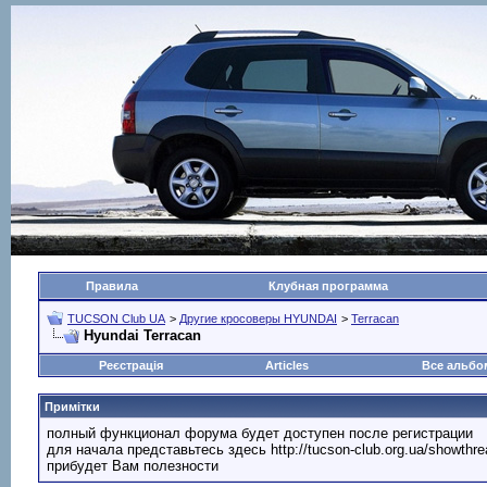
Правила
Клубная программа
TUCSON Club UA
>
Другие кросоверы HYUNDAI
>
Terracan
Hyundai Terracan
Реєстрація
Articles
Все альб
Примітки
полный функционал форума будет доступен после регистрации
для начала представьтесь здесь http://tucson-club.org.ua/showth
прибудет Вам полезности