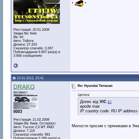
*
*
Реєстрація: 20.01.2008
Звідки Ви: Київ
Вік: 60
Авто: Тойота
Дописи: 27.203
Сказал(а) спасибо: 3.287
Поблагодарили 6.807 раз(а) в
3.906 сообщениях
13.01.2012, 23:41
DRAKO
Re: Hyundai Terracan
Активист
Цитата:
Допис від
VIC
вроде так
IP country code: RU IP address
0003
Реєстрація: 21.02.2008
Звідки Ви: Киев, Остер(вх)
Милости просим с пряниками в Ум
Авто: Tucson 2,0 МТ 4WD
Дописи: 7.119
Сказал(а) спасибо: 981
Поблагодарили 3.399 раз(а) в