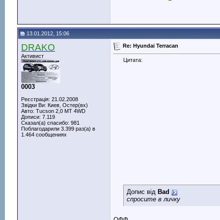
13.01.2012, 15:06
DRAKO
Re: Hyundai Terracan
Активист
Цитата:
0003
Реєстрація: 21.02.2008
Звідки Ви: Киев, Остер(вх)
Авто: Tucson 2,0 МТ 4WD
Дописи: 7.119
Сказал(а) спасибо: 981
Поблагодарили 3.399 раз(а) в
1.464 сообщениях
Допис від
Bad
спросите в личку
ОФФ