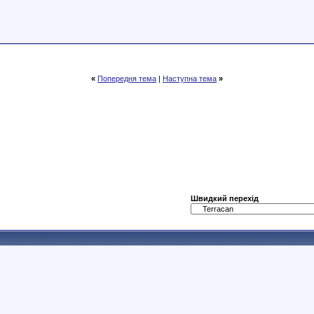
«
Попередня тема
|
Наступна тема
»
Швидкий перехід