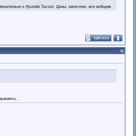
нительно к Hyundai Tucson. Цены, качество, все вобщем.
#
3
адываюсь..