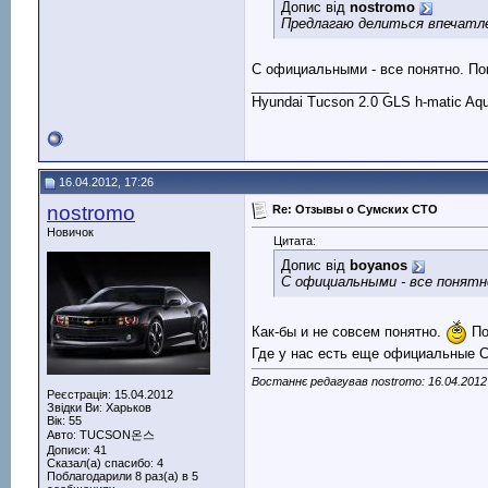
Допис від
nostromo
Предлагаю делиться впечатле
С официальными - все понятно. Пок
__________________
Hyundai Tucson 2.0 GLS h-matic Aqu
16.04.2012, 17:26
nostromo
Re: Отзывы о Сумских СТО
Новичок
Цитата:
Допис від
boyanos
С официальными - все понятн
Как-бы и не совсем понятно.
По
Где у нас есть еще официальные С
Востаннє редагував nostromo: 16.04.2012
Реєстрація: 15.04.2012
Звідки Ви: Харьков
Вік: 55
Авто: TUCSON온스
Дописи: 41
Сказал(а) спасибо: 4
Поблагодарили 8 раз(а) в 5