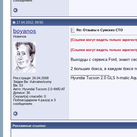
сообщениях
17.04.2012, 09:50
boyanos
Re: Отзывы о Сумских СТО
Новичок
[Ссылки могут видеть только зарегис
[Ссылки могут видеть только зарегис
Выходцы с сервиса Ford, знают св
2 больших бокса, в каждом боксе 
__________________
Hyundai Tucson 2.0 GLS h-matic Aqu
Реєстрація: 26.04.2008
Звідки Ви: //ukraine/sumy
Вік: 53
Авто: Hyundai Tucson 2.0 4WD AT
Дописи: 36
Сказал(а) спасибо: 0
Поблагодарили 4 раз(а) в 3
сообщениях
Рекламные ссылки: