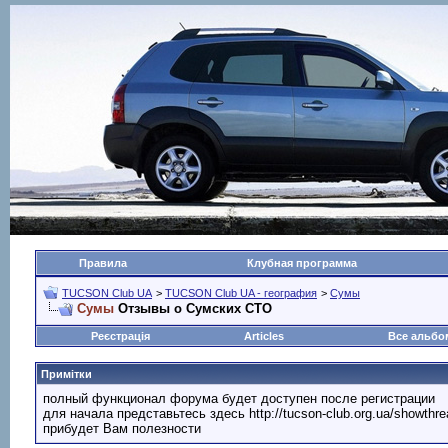
Правила
Клубная программа
TUCSON Club UA
>
TUCSON Club UA - география
>
Сумы
Сумы
Отзывы о Сумских СТО
Реєстрація
Articles
Все альб
Примітки
полный функционал форума будет доступен после регистрации
для начала представьтесь здесь http://tucson-club.org.ua/showth
прибудет Вам полезности