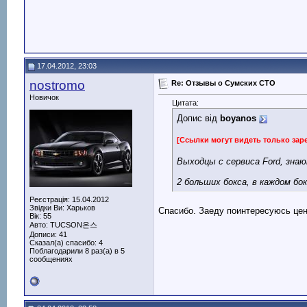
17.04.2012, 23:03
nostromo
Re: Отзывы о Сумских СТО
Новичок
Цитата:
Допис від
boyanos
[Ссылки могут видеть только за
Выходцы с сервиса Ford, знаю
2 больших бокса, в каждом бо
Реєстрація: 15.04.2012
Звідки Ви: Харьков
Спасибо. Заеду поинтересуюсь це
Вік: 55
Авто: TUCSON온스
Дописи: 41
Сказал(а) спасибо: 4
Поблагодарили 8 раз(а) в 5
сообщениях