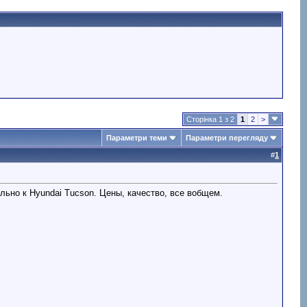
Сторінка 1 з 2
1
2
>
Параметри теми
Параметри перегляду
#
1
но к Hyundai Tucson. Цены, качество, все вобщем.