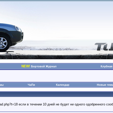
NEW!
Бортовой Журнал
Клубная
омы
ЧаПи
Календар
Новые тем
read.php?t=18 если в течении 10 дней не будет ни одного одобренного с