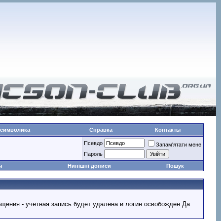
 символика
Справка
Контакты
Псевдо
Запам'ятати мене
Пароль
ы
Нинішні дописи
Пошук
ообщения - учетная запись будет удалена и логин освобожден Да