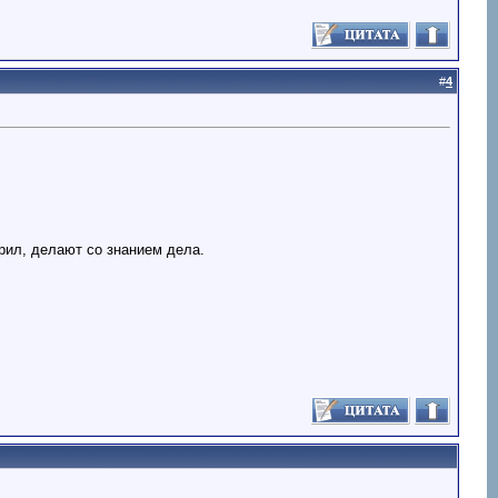
#
4
рил, делают со знанием дела.