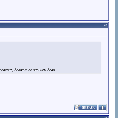
#
5
проверил, делают со знанием дела.