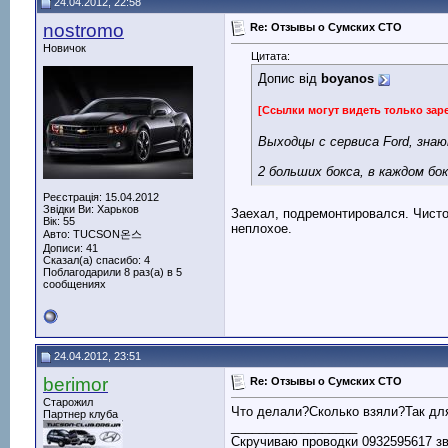
24.04.2012, 22:58
nostromo
Re: Отзывы о Сумских СТО
Новичок
Цитата:
Допис від
boyanos
[Ссылки могут видеть только за
Выходцы с сервиса Ford, знаю
2 больших бокса, в каждом бо
Реєстрація: 15.04.2012
Звідки Ви: Харьков
Заехал, подремонтировался. Чисто 
Вік: 55
неплохое.
Авто: TUCSON온스
Дописи: 41
Сказал(а) спасибо: 4
Поблагодарили 8 раз(а) в 5
сообщениях
24.04.2012, 23:51
berimor
Re: Отзывы о Сумских СТО
Старожил
Что делали?Сколько взяли?Так для
Партнер клуба
__________________
Скручиваю проводки 0932595617 з