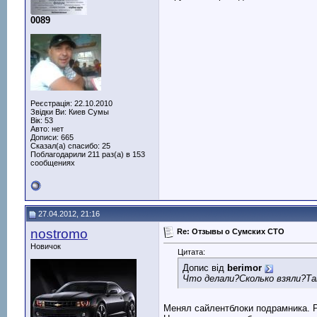
0089
Реєстрація: 22.10.2010
Звідки Ви: Киев Сумы
Вік: 53
Авто: нет
Дописи: 665
Сказал(а) спасибо: 25
Поблагодарили 211 раз(а) в 153
сообщениях
27.04.2012, 21:16
nostromo
Re: Отзывы о Сумских СТО
Новичок
Цитата:
Допис від
berimor
Что делали?Сколько взяли?Та
Менял сайлентблоки подрамника. Р