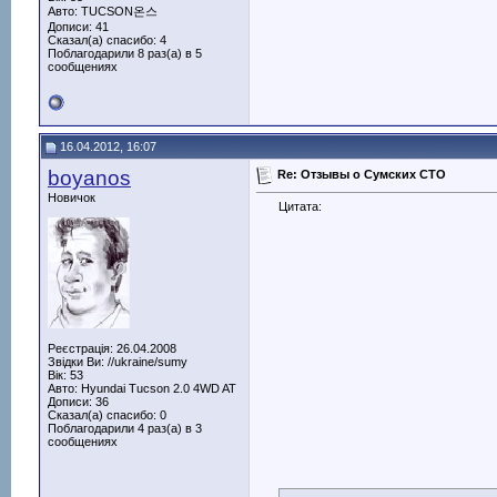
Авто: TUCSON온스
Дописи: 41
Сказал(а) спасибо: 4
Поблагодарили 8 раз(а) в 5
сообщениях
16.04.2012, 16:07
boyanos
Re: Отзывы о Сумских СТО
Новичок
Цитата:
Реєстрація: 26.04.2008
Звідки Ви: //ukraine/sumy
Вік: 53
Авто: Hyundai Tucson 2.0 4WD AT
Дописи: 36
Сказал(а) спасибо: 0
Поблагодарили 4 раз(а) в 3
сообщениях