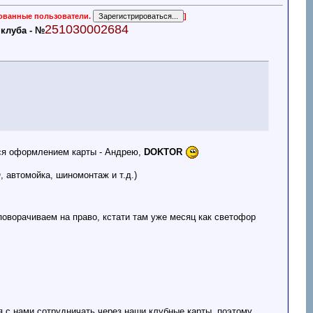
рованные пользователи.
]
251030002684
клуба - №
лся оформлением карты - Андрею,
DOKTOR
, автомойка, шиномонтаж и т.д.)
 поворачиваем на право, кстати там уже месяц как светофор
ся с нами сотрудничать через наши клубные карты, поэтому