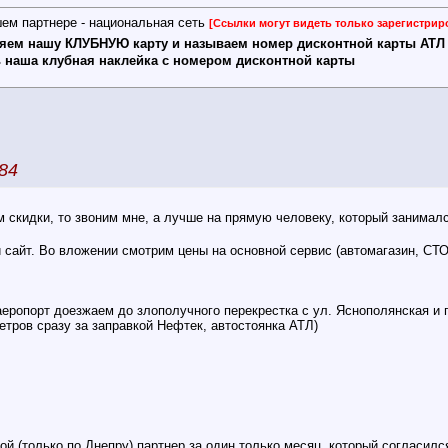
ем партнере - национальная сеть
[Ссылки могут видеть только зарегистри
яем нашу КЛУБНУЮ карту и называем номер дисконтной карты АТЛ 
ь наша клубная наклейка с номером дисконтной карты
84
 скидки, то звоним мне, а лучше на прямую человеку, который занима
 сайт. Во вложении смотрим цены на основной сервис (автомагазин, СТО
в аеропорт доезжаем до злополучного перекрестка с ул. Яснополянская и
метров сразу за заправкой Нефтек, автостоянка АТЛ)
орой (только по Днепру) партнер за один только месяц, который согласил