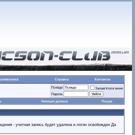
 символика
Справка
Контакты
Псевдо
Запам'ятати мене
Пароль
ы
Нинішні дописи
Пошук
ообщения - учетная запись будет удалена и логин освобожден Да