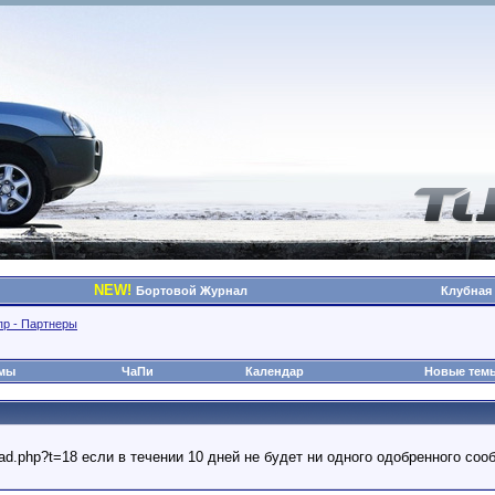
NEW!
Бортовой Журнал
Клубная
пр - Партнеры
омы
ЧаПи
Календар
Новые тем
read.php?t=18 если в течении 10 дней не будет ни одного одобренного с