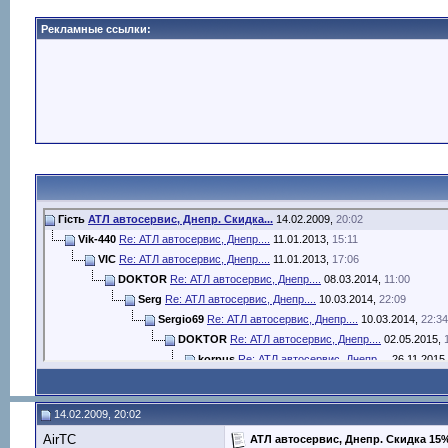
Рекламные ссылки:
Гість
АТЛ автосервис, Днепр. Скидка...
14.02.2009,
20:02
Vik-440
Re: АТЛ автосервис, Днепр....
11.01.2013,
15:11
VIC
Re: АТЛ автосервис, Днепр....
11.01.2013,
17:06
DOKTOR
Re: АТЛ автосервис, Днепр....
08.03.2014,
11:00
Serg
Re: АТЛ автосервис, Днепр....
10.03.2014,
22:09
Sergio69
Re: АТЛ автосервис, Днепр....
10.03.2014,
22:34
DOKTOR
Re: АТЛ автосервис, Днепр....
02.05.2015,
korpus
Re: АТЛ автосервис, Днепр....
26.11.2015
Serg
Re: АТЛ автосервис
14.02.2009,
21:11
poputchik
Re: АТЛ автосервис, Днепр....
14.02.2009,
23:22
14.02.2009, 20:02
Гість
Re: АТЛ автосервис, Днепр....
15.02.2009,
00:11
AirTC
VIC
Re: АТЛ автосервис, Днепр....
15.02.2009,
АТЛ автосервис, Днепр. Скидка 15
00:24