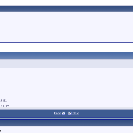
15:51
,
18:37
Prev
Next
%