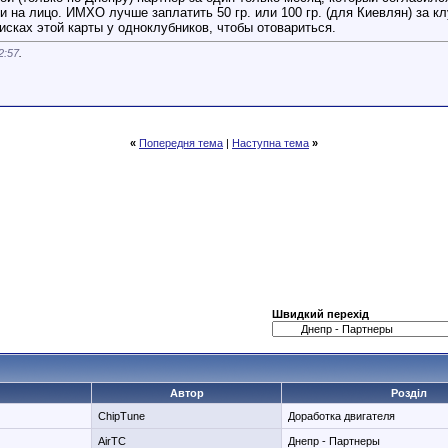
и на лицо. ИМХО лучше заплатить 50 гр. или 100 гр. (для Киевлян) за к
исках этой карты у одноклубников, чтобы отовариться.
2:57
.
«
Попередня тема
|
Наступна тема
»
Швидкий перехід
Автор
Розділ
ChipTune
Доработка двигателя
AirTC
Днепр - Партнеры