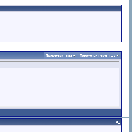
Параметри теми
Параметри перегляду
#
1