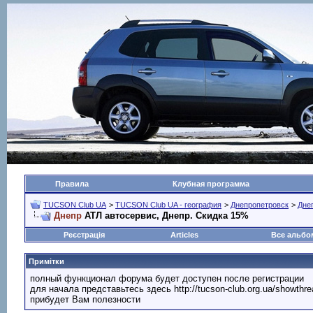
Правила
Клубная программа
TUCSON Club UA
>
TUCSON Club UA - география
>
Днепропетровск
>
Дне
Днепр
АТЛ автосервис, Днепр. Скидка 15%
Реєстрація
Articles
Все альб
Примітки
полный функционал форума будет доступен после регистрации
для начала представьтесь здесь http://tucson-club.org.ua/showth
прибудет Вам полезности