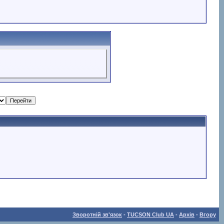
Зворотній зв'язок
-
TUCSON Club UA
-
Архів
-
Вгору