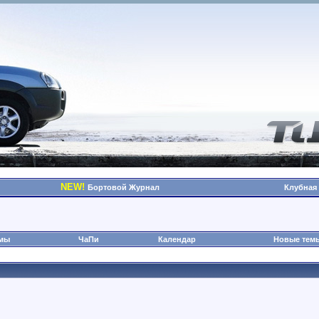
NEW!
Бортовой Журнал
Клубная
омы
ЧаПи
Календар
Новые тем