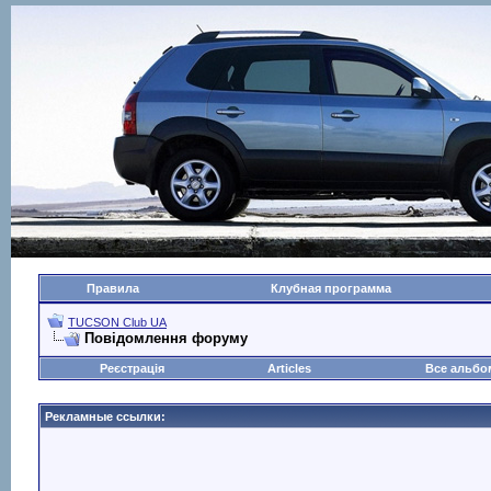
Правила
Клубная программа
TUCSON Club UA
Повідомлення форуму
Реєстрація
Articles
Все альб
Рекламные ссылки: