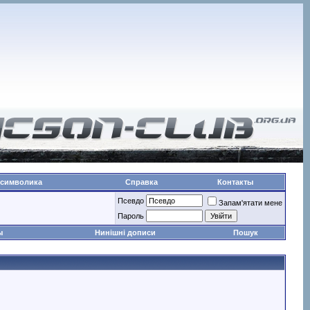
 символика
Справка
Контакты
Псевдо
Запам'ятати мене
Пароль
ы
Нинішні дописи
Пошук