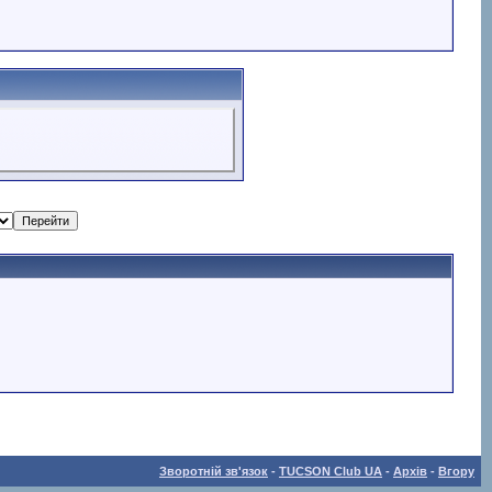
Зворотній зв'язок
-
TUCSON Club UA
-
Архів
-
Вгору