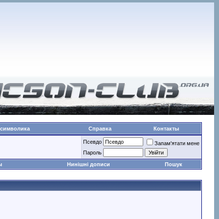
 символика
Справка
Контакты
Псевдо
Запам'ятати мене
Пароль
ы
Нинішні дописи
Пошук