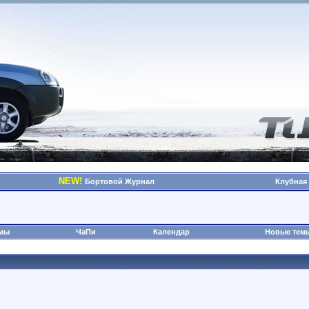
NEW!
Бортовой Журнал
Клубная
омы
ЧаПи
Календар
Новые тем