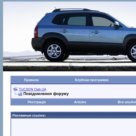
Правила
Клубная программа
TUCSON Club UA
Повідомлення форуму
Реєстрація
Articles
Все альб
Рекламные ссылки: