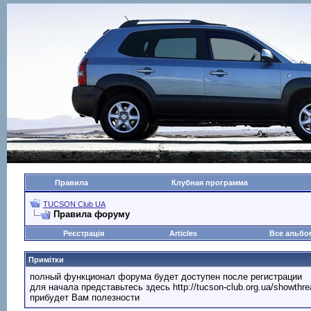
Правила
Клубная программа
TUCSON Club UA
Правила форуму
Реєстрація
Articles
Все альб
Примітки
полный функционал форума будет доступен после регистрации
для начала представьтесь здесь http://tucson-club.org.ua/showth
прибудет Вам полезности