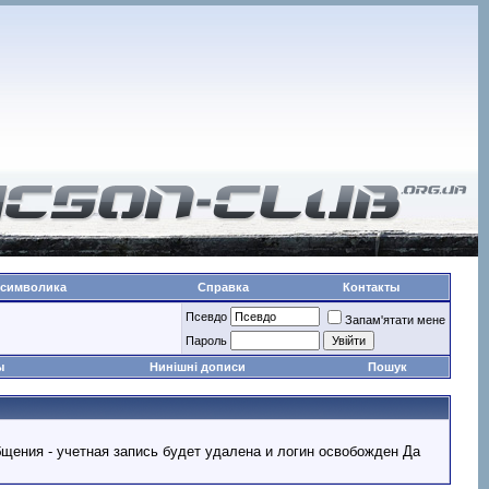
 символика
Справка
Контакты
Псевдо
Запам'ятати мене
Пароль
ы
Нинішні дописи
Пошук
ообщения - учетная запись будет удалена и логин освобожден Да