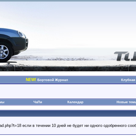
NEW!
Бортовой Журнал
Клубная
омы
ЧаПи
Календар
Новые тем
read.php?t=18 если в течении 10 дней не будет ни одного одобренного с