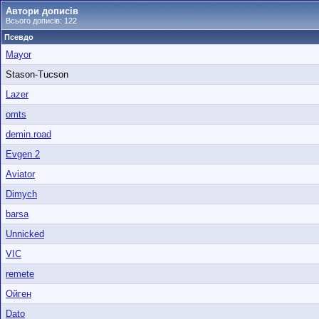
Автори дописів
Всього дописів: 122
Псевдо
Mayor
Stason-Tucson
Lazer
omts
demin.road
Evgen 2
Aviator
Dimych
barsa
Unnicked
VIC
remete
Ойген
Dato