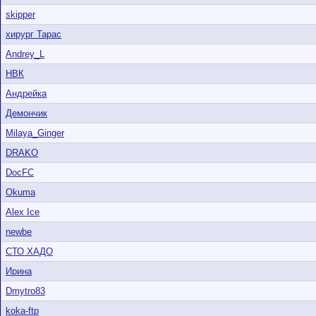
skipper
хирург Тарас
Andrey_L
НВК
Андрейка
Демончик
Milaya_Ginger
DRAKO
DocFC
Okuma
Alex Ice
newbe
СТО ХАДО
Ирина
Dmytro83
koka-ftp