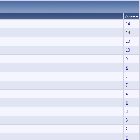
Дописи
14
14
10
10
9
8
7
7
4
3
3
3
2
2