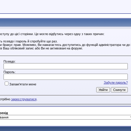
тупу до цієї сторінки. Це могло відбутись через одну з таких причин:
ь псевдо і пароль й спробуйте ще раз.
ам бракує прав. Можливо, Ви намагаєтесь доступитись до функцій адміністратора чи до
в Ваш обліковий запис або Ви не активовані на форумі.
Псевдо:
Пароль:
Забули пароль?
Запам'ятати мене
потрібно
зареєструватися
.
рехід