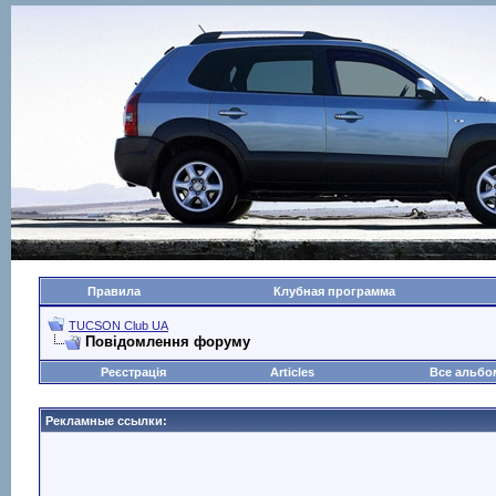
Правила
Клубная программа
TUCSON Club UA
Повідомлення форуму
Реєстрація
Articles
Все альб
Рекламные ссылки: