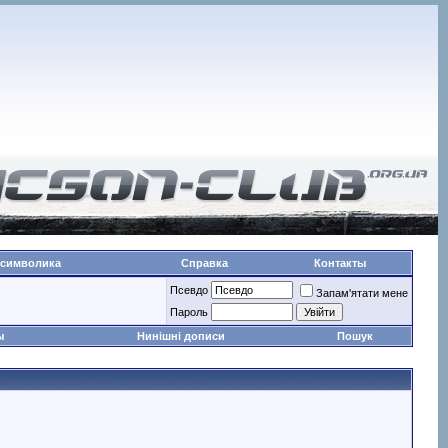
 символика
Справка
Контакты
Псевдо
Запам'ятати мене
Пароль
ы
Нинішні дописи
Пошук