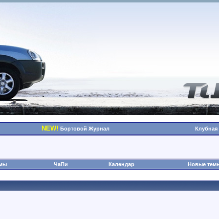
NEW!
Бортовой Журнал
Клубная
омы
ЧаПи
Календар
Новые тем