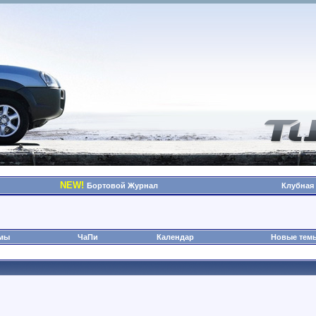
NEW!
Бортовой Журнал
Клубная
омы
ЧаПи
Календар
Новые тем