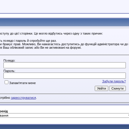
тупу до цієї сторінки. Це могло відбутись через одну з таких причин:
ь псевдо і пароль й спробуйте ще раз.
ам бракує прав. Можливо, Ви намагаєтесь доступитись до функцій адміністратора чи до
в Ваш обліковий запис або Ви не активовані на форумі.
Псевдо:
Пароль:
Забули пароль?
Запам'ятати мене
потрібно
зареєструватися
.
рехід