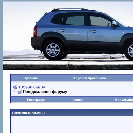
Правила
Клубная программа
TUCSON Club UA
Повідомлення форуму
Реєстрація
Articles
Все альб
Рекламные ссылки: