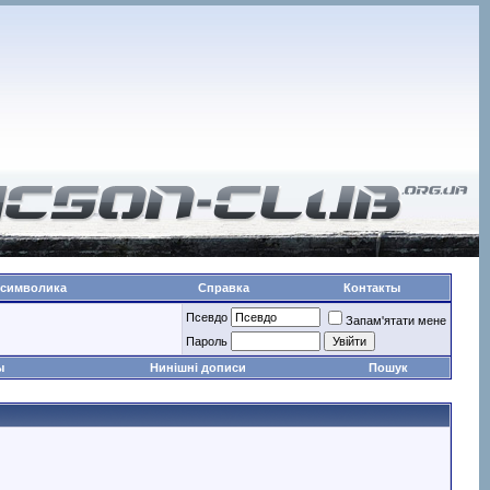
 символика
Справка
Контакты
Псевдо
Запам'ятати мене
Пароль
ы
Нинішні дописи
Пошук