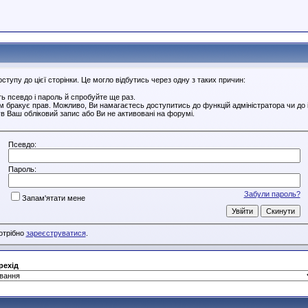
тупу до цієї сторінки. Це могло відбутись через одну з таких причин:
ь псевдо і пароль й спробуйте ще раз.
ам бракує прав. Можливо, Ви намагаєтесь доступитись до функцій адміністратора чи до
в Ваш обліковий запис або Ви не активовані на форумі.
Псевдо:
Пароль:
Забули пароль?
Запам'ятати мене
потрібно
зареєструватися
.
рехід