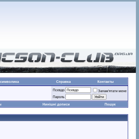
 символика
Справка
Контакты
Псевдо
Запам'ятати мене
Пароль
ы
Нинішні дописи
Пошук