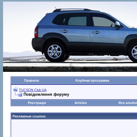
Правила
Клубная программа
TUCSON Club UA
Повідомлення форуму
Реєстрація
Articles
Все альб
Рекламные ссылки: