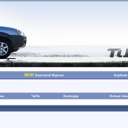
NEW!
Бортовой Журнал
Клубная
омы
ЧаПи
Календар
Новые тем