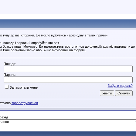
тупу до цієї сторінки. Це могло відбутись через одну з таких причин:
ь псевдо і пароль й спробуйте ще раз.
ам бракує прав. Можливо, Ви намагаєтесь доступитись до функцій адміністратора чи до
в Ваш обліковий запис або Ви не активовані на форумі.
Псевдо:
Пароль:
Забули пароль?
Запам'ятати мене
потрібно
зареєструватися
.
рехід