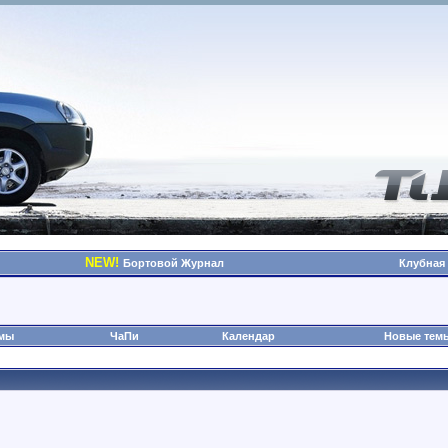
NEW!
Бортовой Журнал
Клубная
омы
ЧаПи
Календар
Новые тем