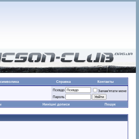
 символика
Справка
Контакты
Псевдо
Запам'ятати мене
Пароль
ы
Нинішні дописи
Пошук