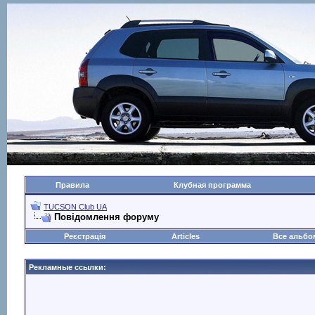
Правила
Клубная программа
TUCSON Club UA
Повідомлення форуму
Реєстрація
Articles
Все альб
Рекламные ссылки: