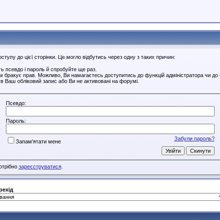
тупу до цієї сторінки. Це могло відбутись через одну з таких причин:
ь псевдо і пароль й спробуйте ще раз.
ам бракує прав. Можливо, Ви намагаєтесь доступитись до функцій адміністратора чи до
в Ваш обліковий запис або Ви не активовані на форумі.
Псевдо:
Пароль:
Забули пароль?
Запам'ятати мене
потрібно
зареєструватися
.
рехід