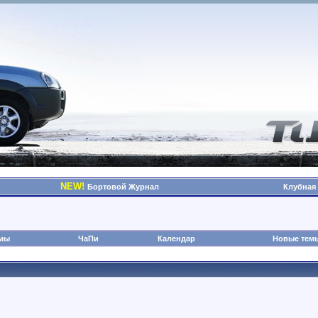
NEW!
Бортовой Журнал
Клубная
омы
ЧаПи
Календар
Новые тем