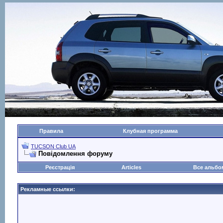
Правила
Клубная программа
TUCSON Club UA
Повідомлення форуму
Реєстрація
Articles
Все альб
Рекламные ссылки: