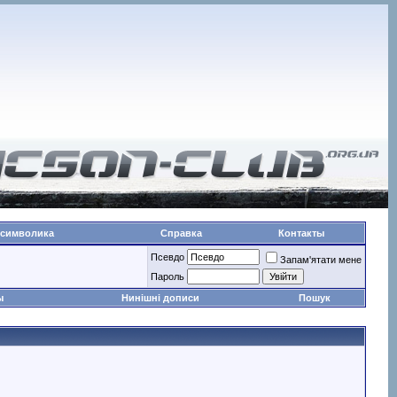
 символика
Справка
Контакты
Псевдо
Запам'ятати мене
Пароль
ы
Нинішні дописи
Пошук