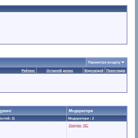
Параметри розділу
Рейтинг
Останній допис
Відповідей
Переглядів
дувачі
Модератори
Гостей: 2)
Модератори : 2
Snayper
,
VIC