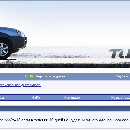
NEW!
Бортовой Журнал
Клубная
ессиональная деятельность
омы
ЧаПи
Календар
Новые тем
read.php?t=18 если в течении 10 дней не будет ни одного одобренного с