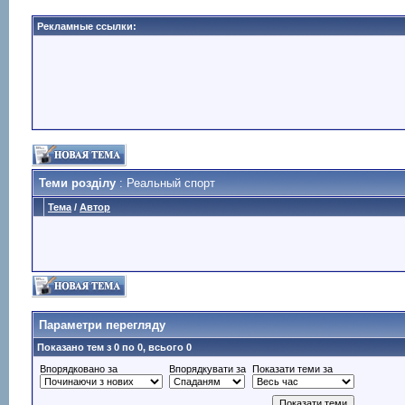
Рекламные ссылки:
Теми розділу
: Реальный спорт
Тема
/
Автор
Параметри перегляду
Показано тем з 0 по 0, всього 0
Впорядковано за
Впорядкувати за
Показати теми за