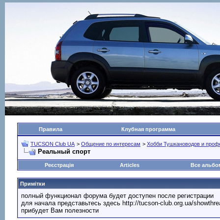
Правила
Клубная программа
TUCSON Club UA
>
Общение по интересам
>
Хобби Тушкановодов и проф
Реальный спорт
Реєстрація
Articles
Все альб
Примітки
полный функционал форума будет доступен после регистрации
для начала представьтесь здесь http://tucson-club.org.ua/showth
прибудет Вам полезности