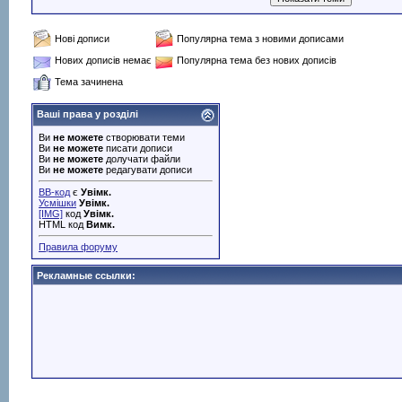
Нові дописи
Популярна тема з новими дописами
Нових дописів немає
Популярна тема без нових дописів
Тема зачинена
Ваші права у розділі
Ви
не можете
створювати теми
Ви
не можете
писати дописи
Ви
не можете
долучати файли
Ви
не можете
редагувати дописи
BB-код
є
Увімк.
Усмішки
Увімк.
[IMG]
код
Увімк.
HTML код
Вимк.
Правила форуму
Рекламные ссылки: