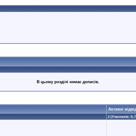
В цьому розділі немає дописів.
Активні відві
2 (Учасників: 0; 