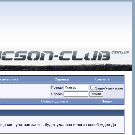
 символика
Справка
Контакты
Псевдо
Запам'ятати мене
Пароль
ы
Нинішні дописи
Пошук
ообщения - учетная запись будет удалена и логин освобожден Да