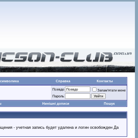
 символика
Справка
Контакты
Псевдо
Запам'ятати мене
Пароль
ы
Нинішні дописи
Пошук
ообщения - учетная запись будет удалена и логин освобожден Да