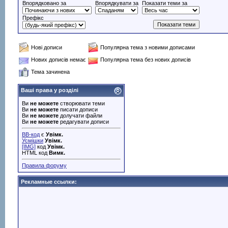
Впорядковано за
Впорядкувати за
Показати теми за
Префікс
Нові дописи
Популярна тема з новими дописами
Нових дописів немає
Популярна тема без нових дописів
Тема зачинена
Ваші права у розділі
Ви
не можете
створювати теми
Ви
не можете
писати дописи
Ви
не можете
долучати файли
Ви
не можете
редагувати дописи
BB-код
є
Увімк.
Усмішки
Увімк.
[IMG]
код
Увімк.
HTML код
Вимк.
Правила форуму
Рекламные ссылки: