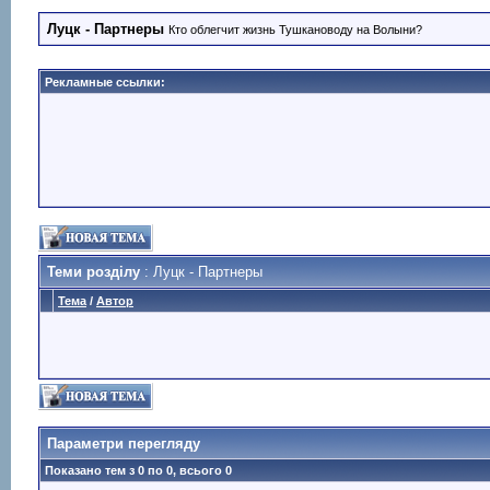
Луцк - Партнеры
Кто облегчит жизнь Тушкановоду на Волыни?
Рекламные ссылки:
Теми розділу
: Луцк - Партнеры
Тема
/
Автор
Параметри перегляду
Показано тем з 0 по 0, всього 0