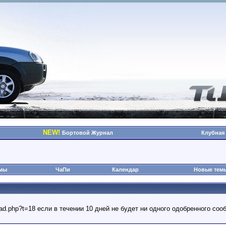
NEW!
Бортовой Журнал
Клубная
омы
ЧаПи
Календар
Новые тем
read.php?t=18 если в течении 10 дней не будет ни одного одобренного с