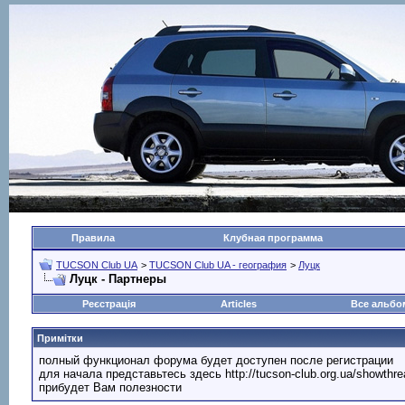
Правила
Клубная программа
TUCSON Club UA
>
TUCSON Club UA - география
>
Луцк
Луцк - Партнеры
Реєстрація
Articles
Все альб
Примітки
полный функционал форума будет доступен после регистрации
для начала представьтесь здесь http://tucson-club.org.ua/showth
прибудет Вам полезности