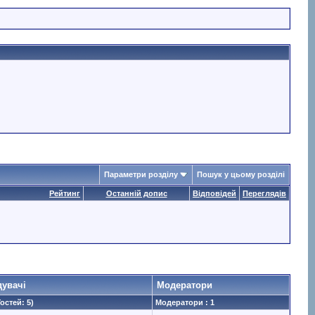
Параметри розділу
Пошук у цьому розділі
Рейтинг
Останній допис
Відповідей
Переглядів
дувачі
Модератори
Гостей: 5)
Модератори : 1