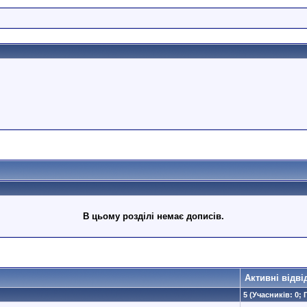
В цьому розділі немає дописів.
Активні відві
5 (Учасників: 0; 