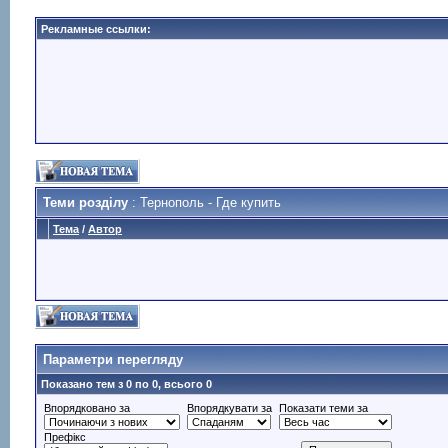
Рекламные ссылки:
Теми розділу
: Тернополь - Где купить
Тема
/
Автор
Параметри перегляду
Показано тем з 0 по 0, всього 0
Впорядковано за
Впорядкувати за
Показати теми за
Префікс