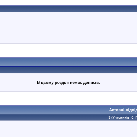
В цьому розділі немає дописів.
Активні відві
3 (Учасників: 0; 