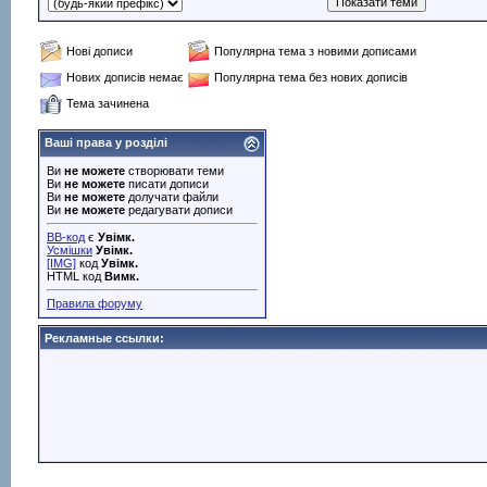
Нові дописи
Популярна тема з новими дописами
Нових дописів немає
Популярна тема без нових дописів
Тема зачинена
Ваші права у розділі
Ви
не можете
створювати теми
Ви
не можете
писати дописи
Ви
не можете
долучати файли
Ви
не можете
редагувати дописи
BB-код
є
Увімк.
Усмішки
Увімк.
[IMG]
код
Увімк.
HTML код
Вимк.
Правила форуму
Рекламные ссылки: