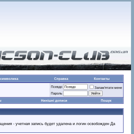
 символика
Справка
Контакты
Псевдо
Запам'ятати мене
Пароль
ы
Нинішні дописи
Пошук
ообщения - учетная запись будет удалена и логин освобожден Да