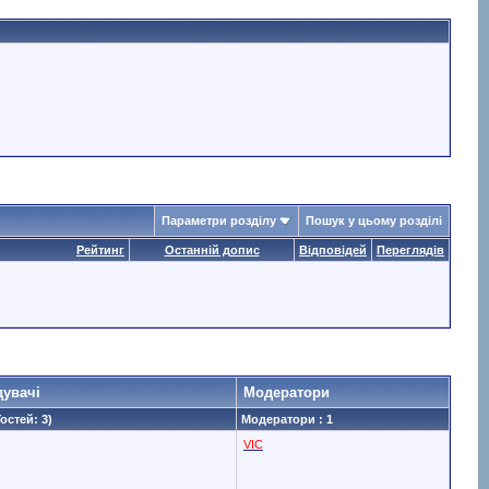
Параметри розділу
Пошук у цьому розділі
Рейтинг
Останній допис
Відповідей
Переглядів
дувачі
Модератори
Гостей: 3)
Модератори : 1
VIC