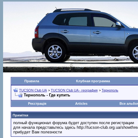
Правила
Клубная программа
TUCSON Club UA
>
TUCSON Club UA - география
>
Тернополь
Тернополь - Где купить
Реєстрація
Articles
Все альб
Примітки
полный функционал форума будет доступен после регистрации
для начала представьтесь здесь http://tucson-club.org.ua/showth
прибудет Вам полезности