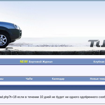
NEW!
Бортовой Журнал
Клубная
омы
ЧаПи
Календар
Новые тем
read.php?t=18 если в течении 10 дней не будет ни одного одобренного с