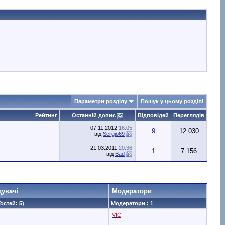
Параметри розділу
Пошук у цьому розділі
Рейтинг
Останній допис
Відповідей
Переглядів
07.11.2012
16:05
9
12.030
від
Sergio69
21.03.2011
20:36
1
7.156
від
Bad
дувачі
Модератори
Гостей: 5)
Модератори : 1
VIC