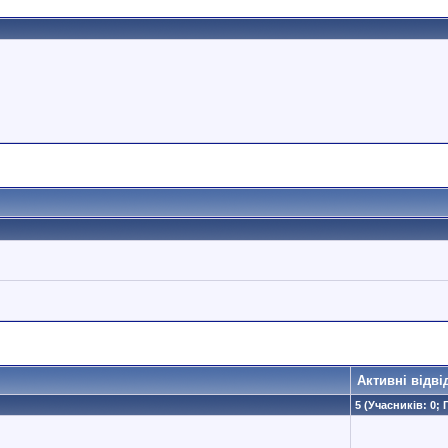
Активні відві
5 (Учасників: 0; 