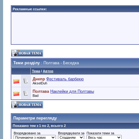
Рекламные ссылки:
Теми розділу
: Полтава - Беседка
Тема
/
Автор
Днепр
Фестиваль барбекю
AkselDuh
Полтава
Наклейки для Полтавы
Bad
Параметри перегляду
Показано тем з 1 по 2, всього 2
Впорядковано за
Впорядкувати за
Показати теми за