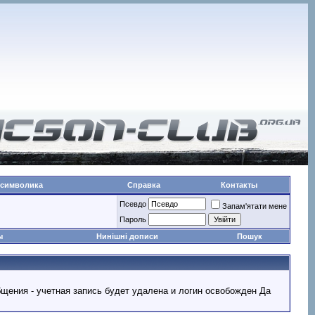
 символика
Справка
Контакты
Псевдо
Запам'ятати мене
Пароль
ы
Нинішні дописи
Пошук
ообщения - учетная запись будет удалена и логин освобожден Да