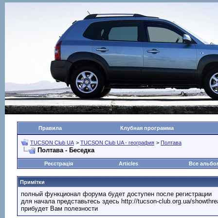
Правила
Клубная программа
TUCSON Club UA
>
TUCSON Club UA - география
>
Полтава
Полтава - Беседка
Реєстрація
Articles
Все альб
Примітки
полный функционал форума будет доступен после регистрации
для начала представьтесь здесь http://tucson-club.org.ua/showth
прибудет Вам полезности