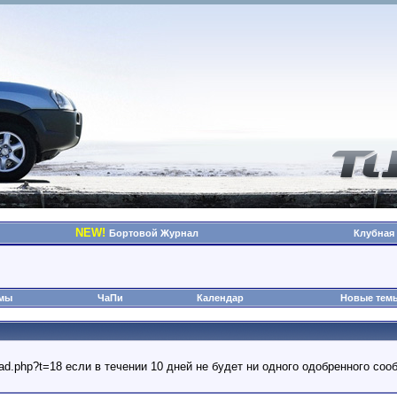
NEW!
Бортовой Журнал
Клубная
омы
ЧаПи
Календар
Новые тем
read.php?t=18 если в течении 10 дней не будет ни одного одобренного с