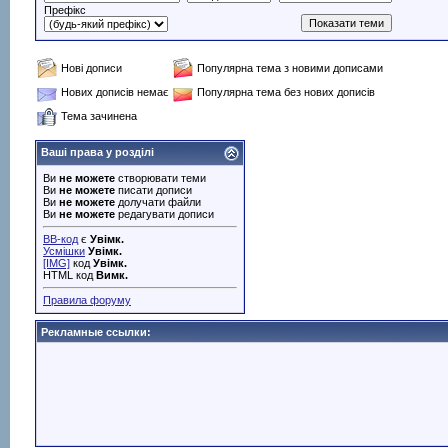
Префікс
Нові дописи
Популярна тема з новими дописами
Нових дописів немає
Популярна тема без нових дописів
Тема зачинена
Ваші права у розділі
Ви
не можете
створювати теми
Ви
не можете
писати дописи
Ви
не можете
долучати файли
Ви
не можете
редагувати дописи
BB-код
є
Увімк.
Усмішки
Увімк.
[IMG]
код
Увімк.
HTML код
Вимк.
Правила форуму
Рекламные ссылки: