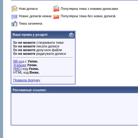
Нові дописи
Популярна тема з новими дописами
Нових дописів немає
Популярна тема без нових дописів
Тема зачинена
Ваші права у розділі
Ви
не можете
створювати теми
Ви
не можете
писати дописи
Ви
не можете
долучати файли
Ви
не можете
редагувати дописи
BB-код
є
Увімк.
Усмішки
Увімк.
[IMG]
код
Увімк.
HTML код
Вимк.
Правила форуму
Рекламные ссылки: