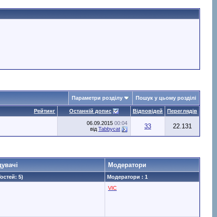
Параметри розділу
Пошук у цьому розділі
Рейтинг
Останній допис
Відповідей
Переглядів
06.09.2015
00:04
33
22.131
від
Tabbycat
дувачі
Модератори
Гостей: 5)
Модератори : 1
VIC