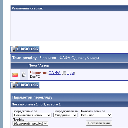
Рекламные ссылки:
Теми розділу
: Чернигов - ФАФА Одноклубникам
Тема
/
Автор
Чернигов
ФА-ФА
(
1
2
3
)
DocFC
Параметри перегляду
Показано тем з 1 по 1, всього 1
Впорядковано за
Впорядкувати за
Показати теми за
Префікс