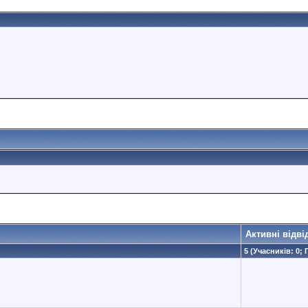
Активні відві
5 (Учасників: 0; 