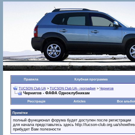
Правила
Клубная программа
TUCSON Club UA
>
TUCSON Club UA - география
>
Чернигов
Чернигов - ФАФА Одноклубникам
Реєстрація
Articles
Все альб
Примітки
полный функционал форума будет доступен после регистрации
для начала представьтесь здесь http://tucson-club.org.ua/showth
прибудет Вам полезности