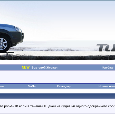
NEW!
Бортовой Журнал
Клубная
омы
ЧаПи
Календар
Новые тем
read.php?t=18 если в течении 10 дней не будет ни одного одобренного с