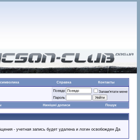
 символика
Справка
Контакты
Псевдо
Запам'ятати мене
Пароль
ы
Нинішні дописи
Пошук
ообщения - учетная запись будет удалена и логин освобожден Да