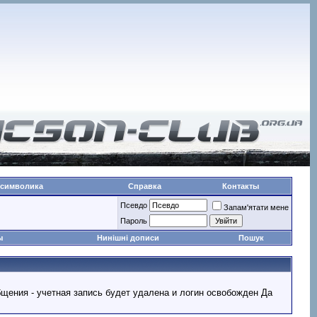
 символика
Справка
Контакты
Псевдо
Запам'ятати мене
Пароль
ы
Нинішні дописи
Пошук
ообщения - учетная запись будет удалена и логин освобожден Да