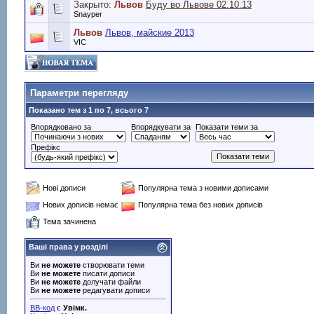
Закрыто:
Львов
Буду во Львове 02.10.13
Snayper
Львов
Львов, майские 2013
VIC
Параметри перегляду
Показано тем з 1 по 7, всього 7
Впорядковано за
Впорядкувати за
Показати теми за
Префікс
Нові дописи
Популярна тема з новими дописами
Нових дописів немає
Популярна тема без нових дописів
Тема зачинена
Ваші права у розділі
Ви
не можете
створювати теми
Ви
не можете
писати дописи
Ви
не можете
долучати файли
Ви
не можете
редагувати дописи
BB-код
є
Увімк.