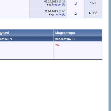
02.10.2013
15:23
0
7.686
від
Snayper
25.04.2013
10:00
8
6.988
від
chuma
дувачі
Модератори
Гостей: 7)
Модератори : 1
VIC