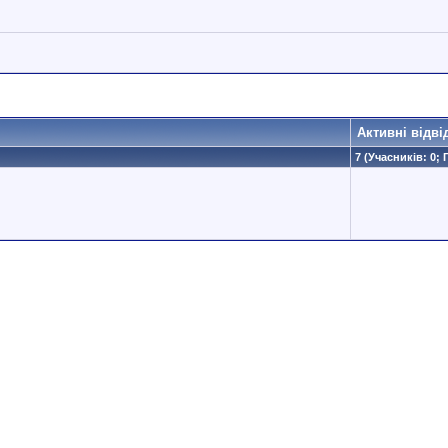
Активні відві
7 (Учасників: 0; 