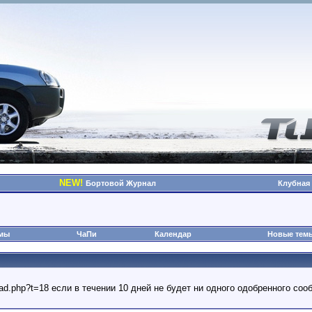
NEW!
Бортовой Журнал
Клубная
омы
ЧаПи
Календар
Новые тем
read.php?t=18 если в течении 10 дней не будет ни одного одобренного с