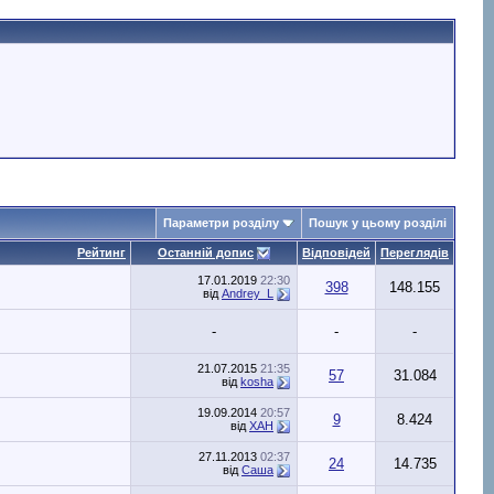
Параметри розділу
Пошук у цьому розділі
Рейтинг
Останній допис
Відповідей
Переглядів
17.01.2019
22:30
398
148.155
від
Andrey_L
-
-
-
21.07.2015
21:35
57
31.084
від
kosha
19.09.2014
20:57
9
8.424
від
XAH
27.11.2013
02:37
24
14.735
від
Саша