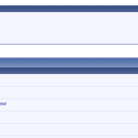
інка
)