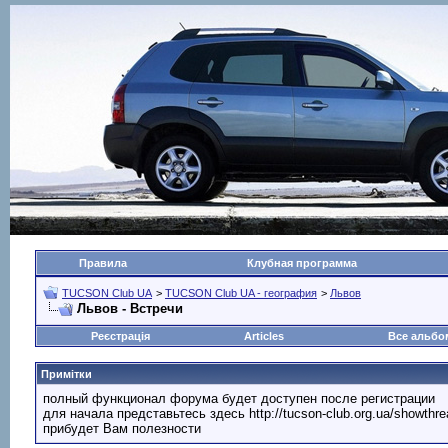
Правила
Клубная программа
TUCSON Club UA
>
TUCSON Club UA - география
>
Львов
Львов - Встречи
Реєстрація
Articles
Все альб
Примітки
полный функционал форума будет доступен после регистрации
для начала представьтесь здесь http://tucson-club.org.ua/showth
прибудет Вам полезности