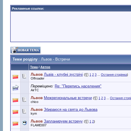
Рекламные ссылки:
Теми розділу
: Львов - Встречи
Тема
/
Автор
Львов
Львів - клубні зустрічі
(
1
2
3
...
Остання сторінка
)
Offroader
Переміщено:
Re: "Перепись населения"
AirTC
Львов
Межрегиональные встречи
(
1
2
3
...
Остання стор
chico
Львов
Збираюся на свята до Львова
kym
Львов
Запланируем встречу
(
1
2
)
FLAME007