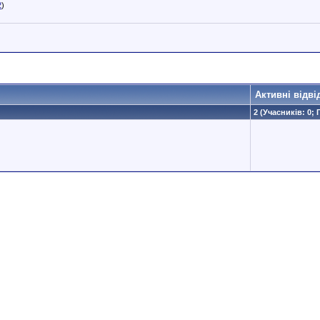
2
)
Активні відві
2 (Учасників: 0; 