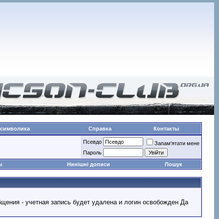
 символика
Справка
Контакты
Псевдо
Запам'ятати мене
Пароль
ы
Нинішні дописи
Пошук
ообщения - учетная запись будет удалена и логин освобожден Да