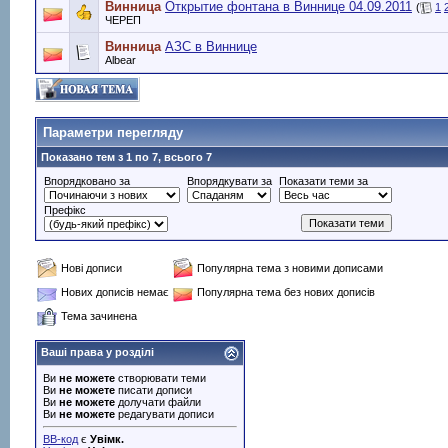
Винница
Открытие фонтана в Виннице 04.09.2011
(
1
ЧЕРЕП
Винница
АЗС в Виннице
Albear
Параметри перегляду
Показано тем з 1 по 7, всього 7
Впорядковано за
Впорядкувати за
Показати теми за
Префікс
Нові дописи
Популярна тема з новими дописами
Нових дописів немає
Популярна тема без нових дописів
Тема зачинена
Ваші права у розділі
Ви
не можете
створювати теми
Ви
не можете
писати дописи
Ви
не можете
долучати файли
Ви
не можете
редагувати дописи
BB-код
є
Увімк.