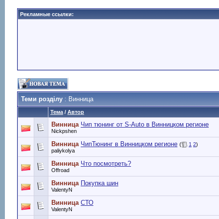
Рекламные ссылки:
Теми розділу
: Винница
Тема
/
Автор
Винница
Чип тюнинг от S-Auto в Винницком регионе
Nickpshen
Винница
ЧипТюнинг в Винницком регионе
(
1
2
)
paliykolya
Винница
Что посмотреть?
Offroad
Винница
Покупка шин
ValentyN
Винница
СТО
ValentyN