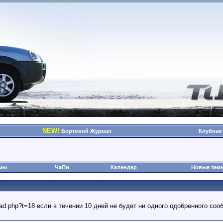
NEW!
Бортовой Журнал
Клубная
омы
ЧаПи
Календар
Новые тем
read.php?t=18 если в течении 10 дней не будет ни одного одобренного с