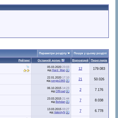
Параметри розділу
Пошук у цьому розділі
Рейтинг
Останній допис
Відповідей
Переглядів
05.03.2020
23:03
12
179.083
від
Hard_Man
22.01.2020
17:10
21
50.026
від
sergio1965
06.10.2015
14:23
2
7.176
від
Offroad
23.03.2015
21:44
7
8.038
від
Bohdan
13.03.2015
03:27
7
6.778
від
ValentyN