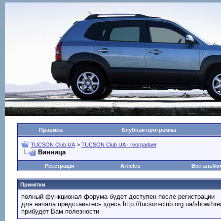
Правила
Клубная программа
TUCSON Club UA
>
TUCSON Club UA - география
Винница
Реєстрація
Articles
Все альб
Примітки
полный функционал форума будет доступен после регистрации
для начала представьтесь здесь http://tucson-club.org.ua/showth
прибудет Вам полезности