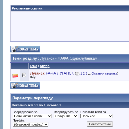
Рекламные ссылки:
Теми розділу
: Луганск - ФАФА Одноклубникам
Тема
/
Автор
Луганск
FA-FA ЛУГАНСК
(
1
2
3
...
Остання сторінка
)
Key
Параметри перегляду
Показано тем з 1 по 1, всього 1
Впорядковано за
Впорядкувати за
Показати теми за
Префікс