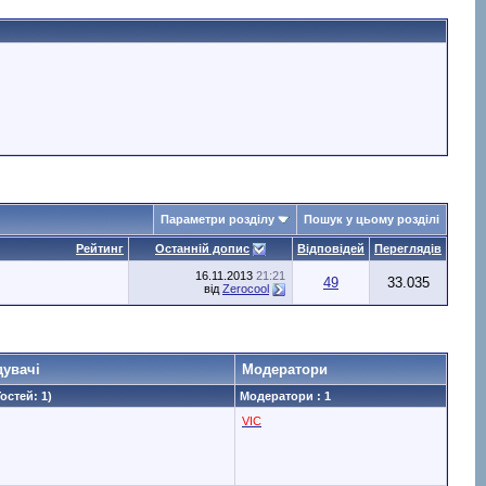
Параметри розділу
Пошук у цьому розділі
Рейтинг
Останній допис
Відповідей
Переглядів
16.11.2013
21:21
49
33.035
від
Zerocool
дувачі
Модератори
Гостей: 1)
Модератори : 1
VIC