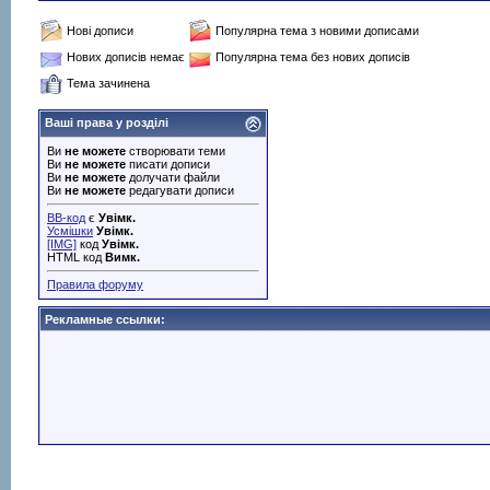
Нові дописи
Популярна тема з новими дописами
Нових дописів немає
Популярна тема без нових дописів
Тема зачинена
Ваші права у розділі
Ви
не можете
створювати теми
Ви
не можете
писати дописи
Ви
не можете
долучати файли
Ви
не можете
редагувати дописи
BB-код
є
Увімк.
Усмішки
Увімк.
[IMG]
код
Увімк.
HTML код
Вимк.
Правила форуму
Рекламные ссылки: