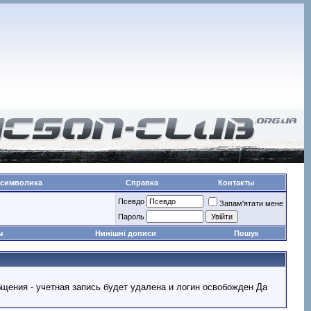
 символика
Справка
Контакты
Псевдо
Запам'ятати мене
Пароль
ы
Нинішні дописи
Пошук
ообщения - учетная запись будет удалена и логин освобожден Да