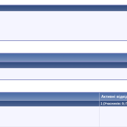
Активні відві
1 (Учасників: 0; 