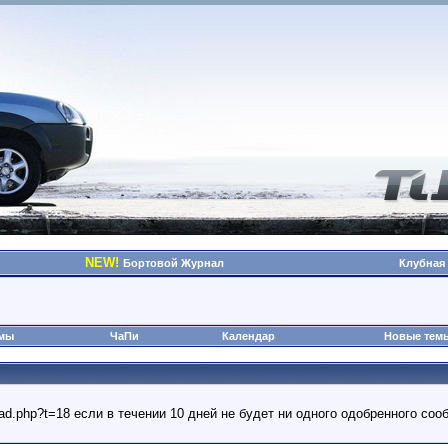
NEW!
Бортовой Журнал
Клубная
омы
ЧаПи
Календар
Новые тем
read.php?t=18 если в течении 10 дней не будет ни одного одобренного с