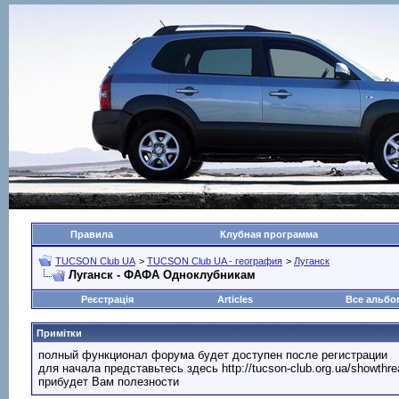
Правила
Клубная программа
TUCSON Club UA
>
TUCSON Club UA - география
>
Луганск
Луганск - ФАФА Одноклубникам
Реєстрація
Articles
Все альб
Примітки
полный функционал форума будет доступен после регистрации
для начала представьтесь здесь http://tucson-club.org.ua/showth
прибудет Вам полезности