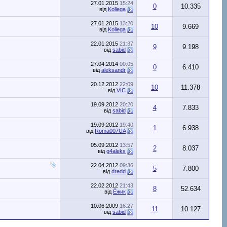
27.01.2015
15:24
0
10.335
від
Kollega
27.01.2015
13:20
10
9.669
від
Kollega
22.01.2015
21:37
9
9.198
від
sabid
27.04.2014
00:05
0
6.410
від
aleksandr
20.12.2012
22:09
10
11.378
від
VIC
19.09.2012
20:20
4
7.833
від
sabid
19.09.2012
19:40
1
6.938
від
Roma007UA
05.09.2012
13:57
2
8.037
від
g4aleks
22.04.2012
09:36
5
7.800
від
dredd
22.02.2012
21:43
8
52.634
від
Ёжик
10.06.2009
16:27
11
10.127
від
sabid