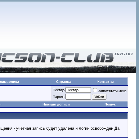
 символика
Справка
Контакты
Псевдо
Запам'ятати мене
Пароль
ы
Нинішні дописи
Пошук
ообщения - учетная запись будет удалена и логин освобожден Да