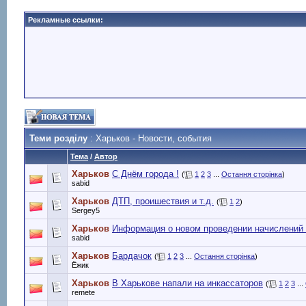
Рекламные ссылки:
Теми розділу
: Харьков - Новости, события
Тема
/
Автор
Харьков
С Днём города !
(
1
2
3
...
Остання сторінка
)
sabid
Харьков
ДТП, проишествия и т.д.
(
1
2
)
Sergey5
Харьков
Информация о новом проведении начислений з
sabid
Харьков
Бардачок
(
1
2
3
...
Остання сторінка
)
Ёжик
Харьков
В Харькове напали на инкассаторов
(
1
2
3
...
remete