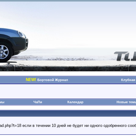
NEW!
Бортовой Журнал
Клубная
омы
ЧаПи
Календар
Новые тем
read.php?t=18 если в течении 10 дней не будет ни одного одобренного с