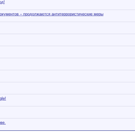
од!
документов – продолжаются антитеррористические меры
gle!
ове.