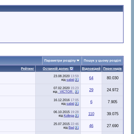
Параметри розділу
Пошук у цьому розділі
Рейтинг
Останній допис
Відповідей
Переглядів
23.08.2020
13:59
64
80.030
від
sabid
07.02.2020
15:23
29
24.972
від
_VICTOR_
16.12.2016
17:05
6
7.905
від
sabid
06.10.2015
19:28
110
39.075
від
Kollega
25.07.2015
22:46
46
27.690
від
Bad