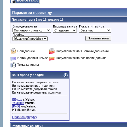
Параметри перегляду
Показано тем з 1 по 16, всього 16
Впорядковано за
Впорядкувати за
Показати теми за
Префікс
Нові дописи
Популярна тема з новими дописами
Нових дописів немає
Популярна тема без нових дописів
Тема зачинена
Ваші права у розділі
Ви
не можете
створювати теми
Ви
не можете
писати дописи
Ви
не можете
долучати файли
Ви
не можете
редагувати дописи
BB-код
є
Увімк.
Усмішки
Увімк.
[IMG]
код
Увімк.
HTML код
Вимк.
Правила форуму
Рекламные ссылки: