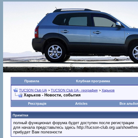
Правила
Клубная программа
TUCSON Club UA
>
TUCSON Club UA - география
>
Харьков
Харьков - Новости, события
Реєстрація
Articles
Все альб
Примітки
полный функционал форума будет доступен после регистрации
для начала представьтесь здесь http://tucson-club.org.ua/showth
прибудет Вам полезности