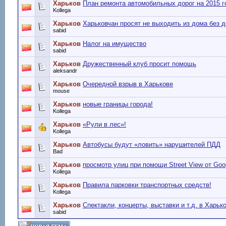
Харьков
План ремонта автомобильных дорог на 2015 г
Kollega
Харьков
Харьковчан просят не выходить из дома без 
sabid
Харьков
Налог на имущество
sabid
Харьков
Дружественный клуб просит помощь
aleksandr
Харьков
Очередной взрыв в Харькове
mouse
Харьков
новые границы города!
Kollega
Харьков
«Рули в лес»!
Kollega
Харьков
Автобусы будут «ловить» нарушителей ПДД
Bad
Харьков
просмотр улиц при помощи Street View от Goo
Kollega
Харьков
Правила парковки транспортных средств!
Kollega
Харьков
Спектакли, концерты, выставки и т.д. в Харьк
sabid