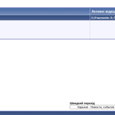
Активні відві
3 (Учасників: 0; 
Швидкий перехід