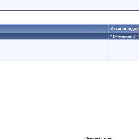
)
Активні відві
7 (Учасників: 0; 
Швидкий перехід