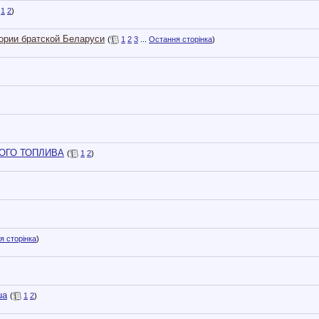
1
2
)
тории братской Беларуси
(
1
2
3
...
Остання сторінка
)
НОГО ТОПЛИВА
(
1
2
)
я сторінка
)
ua
(
1
2
)