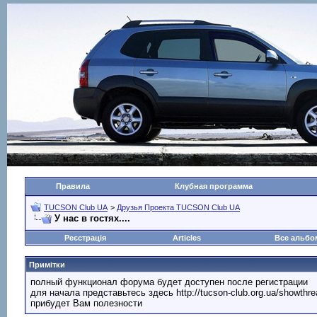
Правила
Клубная программа
TUCSON Club UA
>
Друзья Проекта TUCSON Club UA
У нас в гостях....
Реєстрація
Articles
Все альб
Примітки
полный функционал форума будет доступен после регистрации
для начала представьтесь здесь http://tucson-club.org.ua/showth
прибудет Вам полезности