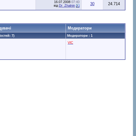
16.07.2008
07:40
30
24.714
від
Dr_Zhalnin
дувачі
Модератори
Гостей: 7)
Модератори : 1
VIC