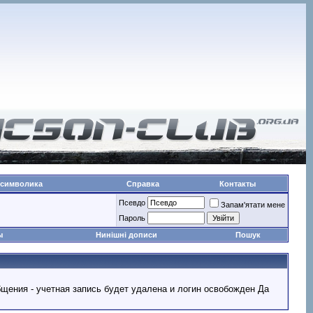
 символика
Справка
Контакты
Псевдо
Запам'ятати мене
Пароль
ы
Нинішні дописи
Пошук
ообщения - учетная запись будет удалена и логин освобожден Да