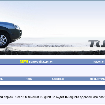
NEW!
Бортовой Журнал
Клубная
омы
ЧаПи
Календар
Новые тем
read.php?t=18 если в течении 10 дней не будет ни одного одобренного с