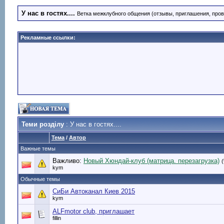
У нас в гостях....
Ветка межклубного общения (отзывы, приглашения, про
Рекламные ссылки:
Теми розділу
: У нас в гостях....
Тема
/
Автор
Важные темы
Важливо:
Новый Хюндай-клуб (матрица. перезагрузка)
(
kym
Обычные темы
СиБи Автоканал Киев 2015
kym
ALFmotor club, приглашает
fillin