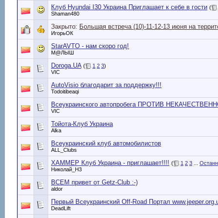
Клуб Hyundai I30 Украина Приглашает к себе в гости
(
Shaman480
Закрыто:
Большая встреча (10)-11-12-13 июня на терри
ИгорьОК
StarAVTO - нам скоро год!
М@ЛЫШ
Doroga.UA
(
1
2
3
)
VIC
AutoVisio благодарит за поддержку!!!
Todoitibeaqi
Всеукраинского автопробега ПРОТИВ НЕКАЧЕСТВЕН
VIC
Тойота-Клуб Украина
Alka
Всеукраинский клуб автомобилистов
ALL_Clubs
ХАММЕР Клуб Украина - приглашает!!!!
(
1
2
3
...
Останн
Николай_Н3
ВСЕМ привет от Getz-Club :-)
aldor
Первый Всеукраинский Off-Road Портал www.jeeper.org.
DeadLift