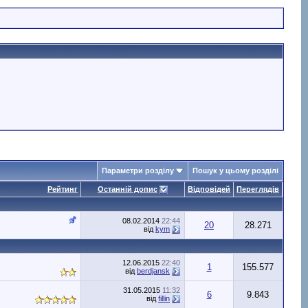
Параметри розділу
Пошук у цьому розділі
Рейтинг
Останній допис
Відповідей
Переглядів
08.02.2014
22:44
20
28.271
від
kym
12.06.2015
22:40
1
155.577
від
berdjansk
31.05.2015
11:32
6
9.843
від
fillin