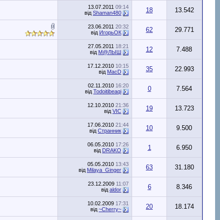
13.07.2011
09:14
18
13.542
від
Shaman480
23.06.2011
20:32
62
29.771
від
ИгорьОК
27.05.2011
18:21
12
7.488
від
М@ЛЫШ
17.12.2010
10:15
35
22.993
від
MacD
02.11.2010
16:20
0
7.564
від
Todoitibeaqi
12.10.2010
21:36
19
13.723
від
VIC
17.06.2010
21:44
10
9.500
від
Странник
06.05.2010
17:26
1
6.950
від
DRAKO
05.05.2010
13:43
63
31.180
від
Milaya_Ginger
23.12.2009
11:07
6
8.346
від
aldor
10.02.2009
17:31
20
18.174
від
~Cherry~