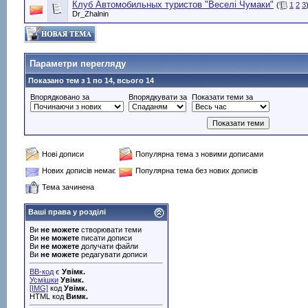
Клуб Автомобильных туристов "Веселi Чумаки"
(
1
2
3
Dr_Zhalnin
Параметри перегляду
Показано тем з 1 по 14, всього 14
Впорядковано за
Впорядкувати за
Показати теми за
Нові дописи
Популярна тема з новими дописами
Нових дописів немає
Популярна тема без нових дописів
Тема зачинена
Ваші права у розділі
Ви
не можете
створювати теми
Ви
не можете
писати дописи
Ви
не можете
долучати файли
Ви
не можете
редагувати дописи
BB-код
є
Увімк.
Усмішки
Увімк.
[IMG]
код
Увімк.
HTML код
Вимк.