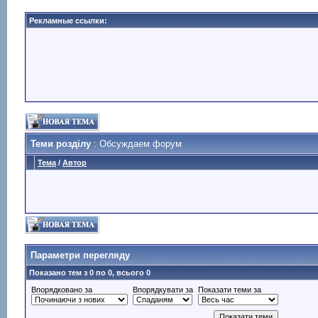
Рекламные ссылки:
Теми розділу
: Обсуждаем форум
Тема
/
Автор
Параметри перегляду
Показано тем з 0 по 0, всього 0
Впорядковано за
Впорядкувати за
Показати теми за