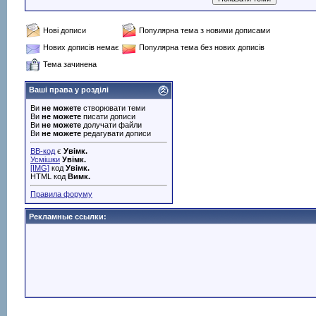
Нові дописи
Популярна тема з новими дописами
Нових дописів немає
Популярна тема без нових дописів
Тема зачинена
Ваші права у розділі
Ви
не можете
створювати теми
Ви
не можете
писати дописи
Ви
не можете
долучати файли
Ви
не можете
редагувати дописи
BB-код
є
Увімк.
Усмішки
Увімк.
[IMG]
код
Увімк.
HTML код
Вимк.
Правила форуму
Рекламные ссылки: