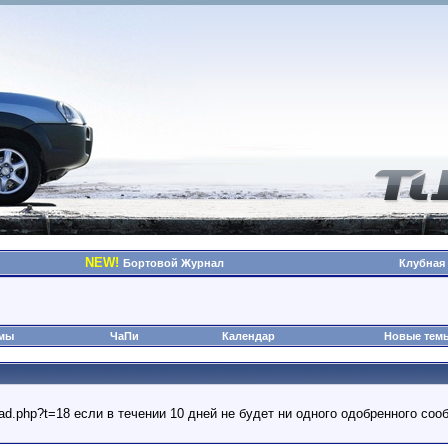
NEW!
Бортовой Журнал
Клубная
омы
ЧаПи
Календар
Новые тем
read.php?t=18 если в течении 10 дней не будет ни одного одобренного с