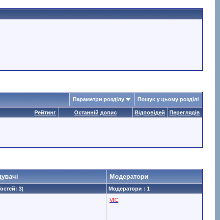
Параметри розділу
Пошук у цьому розділі
Рейтинг
Останній допис
Відповідей
Переглядів
дувачі
Модератори
Гостей: 3)
Модератори : 1
VIC