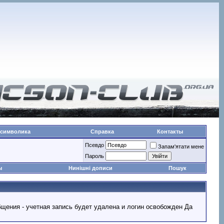
 символика
Справка
Контакты
Псевдо
Запам'ятати мене
Пароль
ы
Нинішні дописи
Пошук
ообщения - учетная запись будет удалена и логин освобожден Да