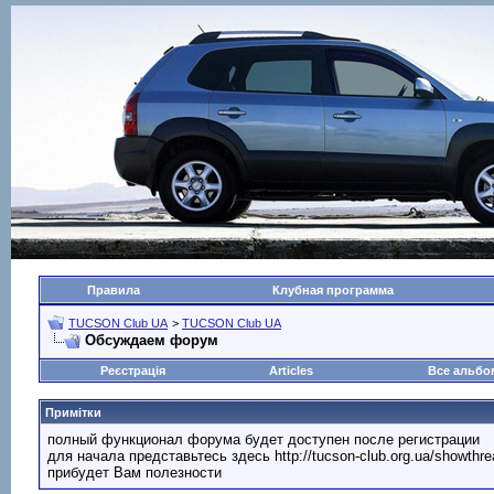
Правила
Клубная программа
TUCSON Club UA
>
TUCSON Club UA
Обсуждаем форум
Реєстрація
Articles
Все альб
Примітки
полный функционал форума будет доступен после регистрации
для начала представьтесь здесь http://tucson-club.org.ua/showth
прибудет Вам полезности