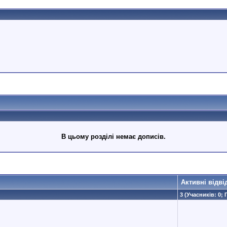
В цьому розділі немає дописів.
Активні відві
3 (Учасників: 0; 