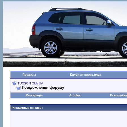
Правила
Клубная программа
TUCSON Club UA
Повідомлення форуму
Реєстрація
Articles
Все альб
Рекламные ссылки: