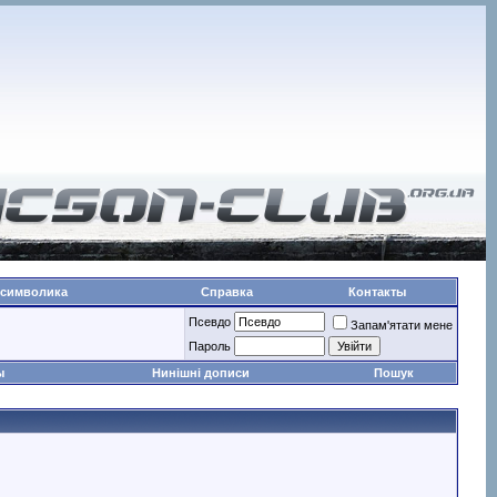
 символика
Справка
Контакты
Псевдо
Запам'ятати мене
Пароль
ы
Нинішні дописи
Пошук