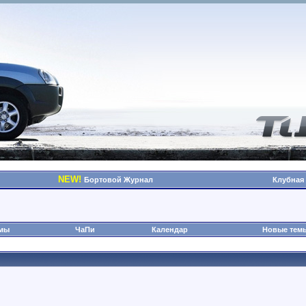
NEW!
Бортовой Журнал
Клубная
омы
ЧаПи
Календар
Новые тем