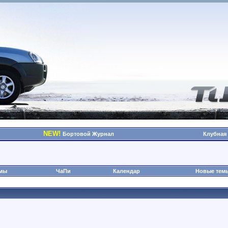
NEW!
Бортовой Журнал
Клубная
омы
ЧаПи
Календар
Новые тем