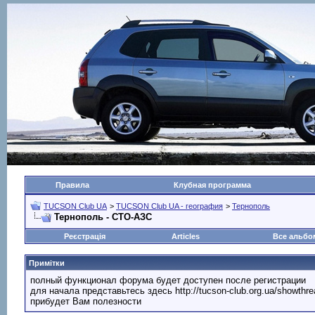
Правила
Клубная программа
TUCSON Club UA
>
TUCSON Club UA - география
>
Тернополь
Тернополь - СТО-АЗС
Реєстрація
Articles
Все альб
Примітки
полный функционал форума будет доступен после регистрации
для начала представьтесь здесь http://tucson-club.org.ua/showth
прибудет Вам полезности