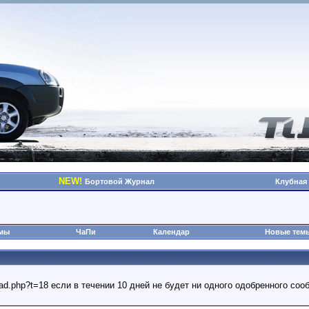
NEW!
Бортовой Журнал
Клубная
омы
ЧаПи
Календар
Новые тем
read.php?t=18 если в течении 10 дней не будет ни одного одобренного с