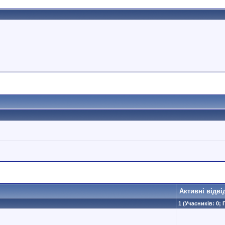
Активні відві
1 (Учасників: 0; 