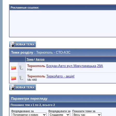
Рекламные ссылки:
Теми розділу
: Тернополь - СТО-АЗС
Тема
/
Автор
Тернополь
Богдан-Авто вул.Микулинецька,29А
Ігор
Тернополь
ТеркоАвто - акція!
Vik-440
Параметри перегляду
Показано тем з 1 по 2, всього 2
Впорядковано за
Впорядкувати за
Показати теми за