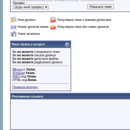
Префікс
Нові дописи
Популярна тема з новими дописами
Нових дописів немає
Популярна тема без нових дописів
Тема зачинена
Ваші права у розділі
Ви
не можете
створювати теми
Ви
не можете
писати дописи
Ви
не можете
долучати файли
Ви
не можете
редагувати дописи
BB-код
є
Увімк.
Усмішки
Увімк.
[IMG]
код
Увімк.
HTML код
Вимк.
Правила форуму
Рекламные ссылки: