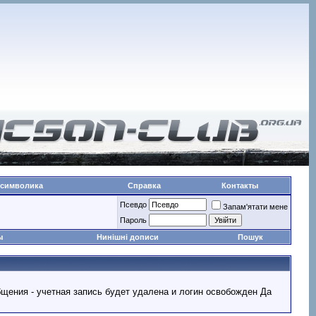
 символика
Справка
Контакты
Псевдо
Запам'ятати мене
Пароль
ы
Нинішні дописи
Пошук
ообщения - учетная запись будет удалена и логин освобожден Да