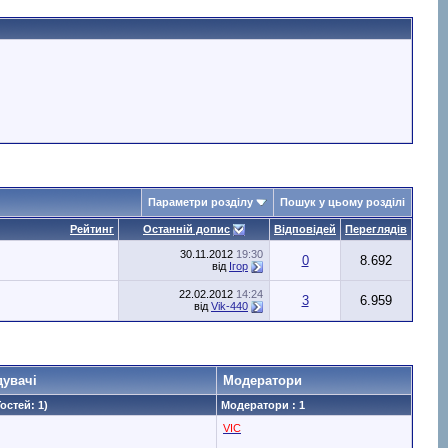
Параметри розділу
Пошук у цьому розділі
Рейтинг
Останній допис
Відповідей
Переглядів
30.11.2012
19:30
0
8.692
від
Ігор
22.02.2012
14:24
3
6.959
від
Vik-440
дувачі
Модератори
Гостей: 1)
Модератори : 1
VIC