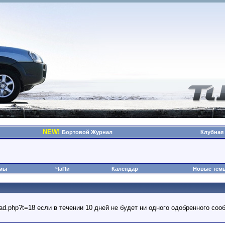
NEW!
Бортовой Журнал
Клубная
омы
ЧаПи
Календар
Новые тем
read.php?t=18 если в течении 10 дней не будет ни одного одобренного с