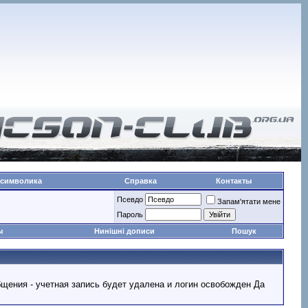
 символика
Справка
Контакты
Псевдо
Запам'ятати мене
Пароль
ы
Нинішні дописи
Пошук
ообщения - учетная запись будет удалена и логин освобожден Да