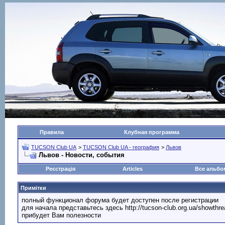
Правила
Клубная программа
TUCSON Club UA
>
TUCSON Club UA - география
>
Львов
Львов - Новости, события
Реєстрація
Articles
Все альб
Примітки
полный функционал форума будет доступен после регистрации
для начала представьтесь здесь http://tucson-club.org.ua/showth
прибудет Вам полезности