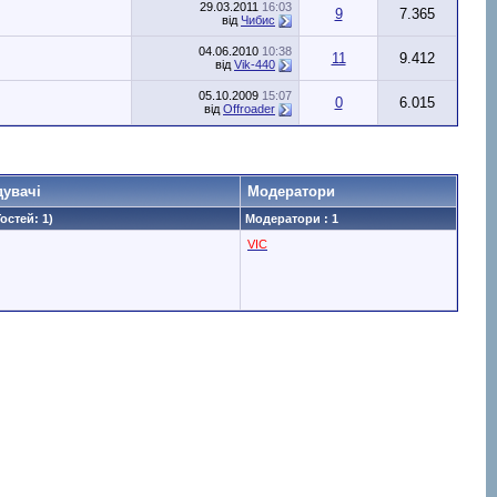
29.03.2011
16:03
9
7.365
від
Чибис
04.06.2010
10:38
11
9.412
від
Vik-440
05.10.2009
15:07
0
6.015
від
Offroader
дувачі
Модератори
Гостей: 1)
Модератори : 1
VIC