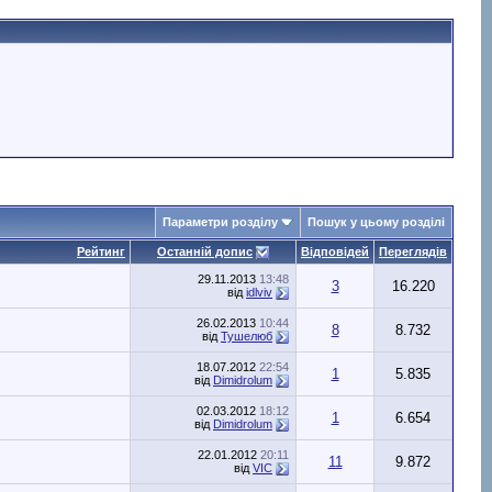
Параметри розділу
Пошук у цьому розділі
Рейтинг
Останній допис
Відповідей
Переглядів
29.11.2013
13:48
3
16.220
від
idlviv
26.02.2013
10:44
8
8.732
від
Тушелюб
18.07.2012
22:54
1
5.835
від
Dimidrolum
02.03.2012
18:12
1
6.654
від
Dimidrolum
22.01.2012
20:11
11
9.872
від
VIC