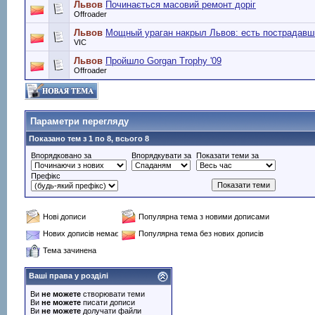
Львов
Починається масовий ремонт доріг
Offroader
Львов
Мощный ураган накрыл Львов: есть пострадавш
VIC
Львов
Пройшло Gorgan Trophy '09
Offroader
Параметри перегляду
Показано тем з 1 по 8, всього 8
Впорядковано за
Впорядкувати за
Показати теми за
Префікс
Нові дописи
Популярна тема з новими дописами
Нових дописів немає
Популярна тема без нових дописів
Тема зачинена
Ваші права у розділі
Ви
не можете
створювати теми
Ви
не можете
писати дописи
Ви
не можете
долучати файли