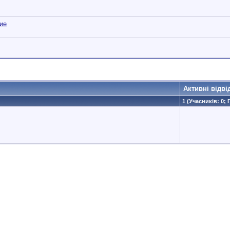
ие
Активні відві
1 (Учасників: 0; 