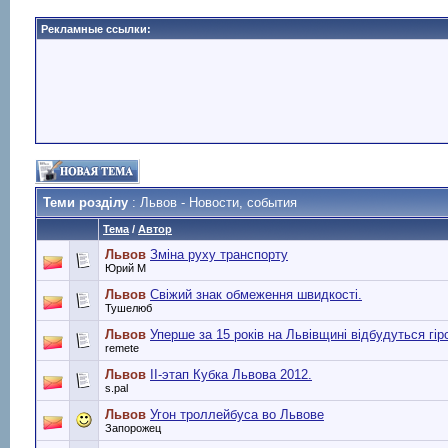
Рекламные ссылки:
Теми розділу
: Львов - Новости, события
Тема
/
Автор
Львов
Зміна руху транспорту
Юрий М
Львов
Свіжий знак обмеження швидкості.
Тушелюб
Львов
Уперше за 15 років на Львівщині відбудуться гір
remete
Львов
ІІ-этап Кубка Львова 2012.
s.pal
Львов
Угон троллейбуса во Львове
Запорожец