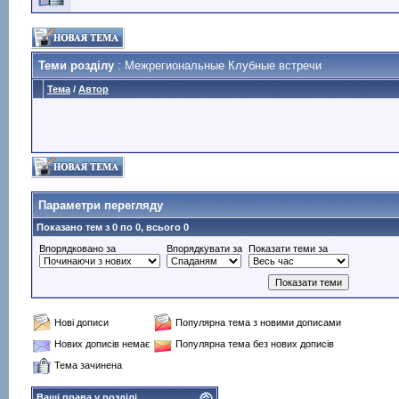
Теми розділу
: Межрегиональные Клубные встречи
Тема
/
Автор
Параметри перегляду
Показано тем з 0 по 0, всього 0
Впорядковано за
Впорядкувати за
Показати теми за
Нові дописи
Популярна тема з новими дописами
Нових дописів немає
Популярна тема без нових дописів
Тема зачинена
Ваші права у розділі