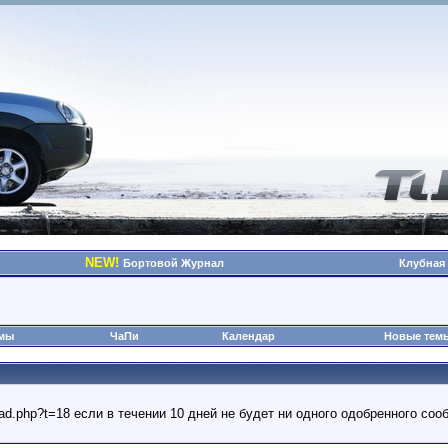
NEW!
Бортовой Журнал
Клубная
омы
ЧаПи
Календар
Новые тем
read.php?t=18 если в течении 10 дней не будет ни одного одобренного с