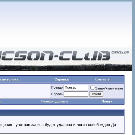
 символика
Справка
Контакты
Псевдо
Запам'ятати мене
Пароль
ы
Нинішні дописи
Пошук
ообщения - учетная запись будет удалена и логин освобожден Да