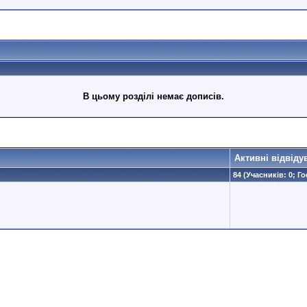
В цьому розділі немає дописів.
Активні відвіду
84 (Учасників: 0; Го