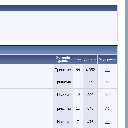
Останній
Теми
Дописи
Модератор
допис
Приватне
99
4.052
VIC
Приватне
1
37
VIC
Ніколи
12
509
VIC
Приватне
11
645
VIC
Ніколи
7
476
VIC