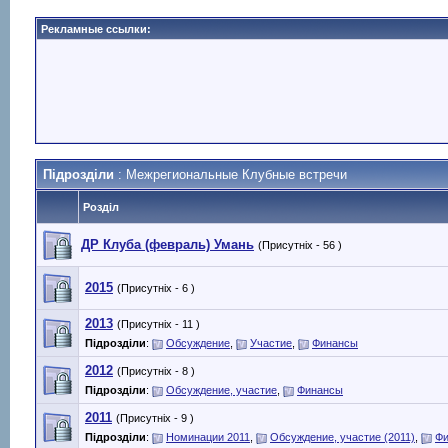
Рекламные ссылки:
Підрозділи
: Межрегиональные Клубные встречи
Розділ
ДР Клуба (февраль) Умань
(Присутніх - 56 )
2015
(Присутніх - 6 )
2013
(Присутніх - 11 )
Підрозділи
:
Обсуждение
,
Участие
,
Финансы
2012
(Присутніх - 8 )
Підрозділи
:
Обсуждение, участие
,
Финансы
2011
(Присутніх - 9 )
Підрозділи
:
Номинации 2011
,
Обсуждение, участие (2011)
,
Фи