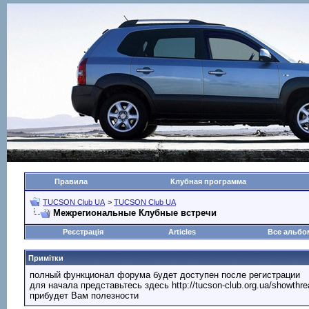
Правила
Клубная программа
TUCSON Club UA
>
TUCSON Club UA
Межрегиональные Клубные встречи
Реєстрація
Articles
Все альб
Примітки
полный функционал форума будет доступен после регистрации
для начала представьтесь здесь http://tucson-club.org.ua/showth
прибудет Вам полезности