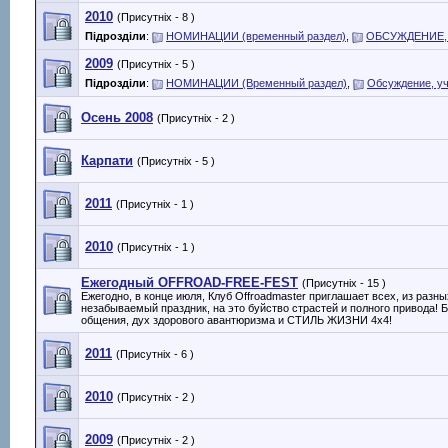
2010
(Присутніх - 8 )
Підрозділи
:
НОМИНАЦИИ (временный раздел)
,
ОБСУЖДЕНИЕ,
2009
(Присутніх - 5 )
Підрозділи
:
НОМИНАЦИИ (Временный раздел)
,
Обсуждение, у
Осень 2008
(Присутніх - 2 )
Карпати
(Присутніх - 5 )
2011
(Присутніх - 1 )
2010
(Присутніх - 1 )
Ежегодный OFFROAD-FREE-FEST
(Присутніх - 15 )
Ежегодно, в конце июля, Клуб Offroadmaster приглашает всех, из раз
незабываемый праздник, на это буйство страстей и полного привода! Б
общения, дух здорового авантюризма и СТИЛЬ ЖИЗНИ 4х4!
2011
(Присутніх - 6 )
2010
(Присутніх - 2 )
2009
(Присутніх - 2 )