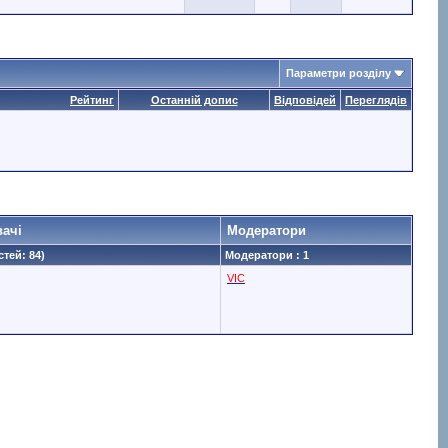
Параметри розділу
Рейтинг
Останній допис
Відповідей
Переглядів
вачі
Модератори
стей: 84)
Модератори : 1
VIC