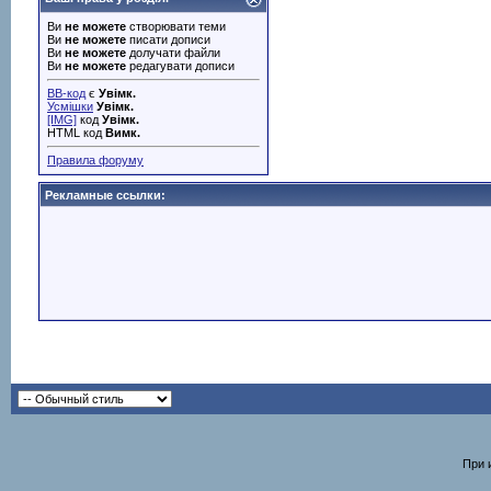
Ви
не можете
створювати теми
Ви
не можете
писати дописи
Ви
не можете
долучати файли
Ви
не можете
редагувати дописи
BB-код
є
Увімк.
Усмішки
Увімк.
[IMG]
код
Увімк.
HTML код
Вимк.
Правила форуму
Рекламные ссылки:
При 