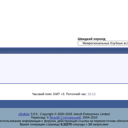
Швидкий перехід
Часовий пояс GMT +3. Поточний час:
16:12
.
vBulletin
3.8.6 ; Copyright © 2000-2026 Jelsoft Enterprises Limited
Переклад: ©
Віталій Стопчанський
, 2004-2010
использовании информации с форума, действующая ссылка на первоисточник обязате
Время генерации страницы
0,32270
секунды с
14
запросами