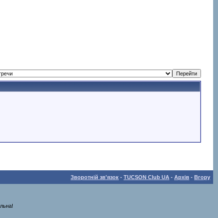
Зворотній зв'язок
-
TUCSON Club UA
-
Архів
-
Вгору
льна!