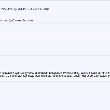
 УЧАСТИЕ
,
ФИНАНСЫ УМАНЬ 2010
частие
,
Оплата/Затраты
ных городов и разных клубов, свободных и вольных духом людей, занимающих активную
ерите с собой друзей, родственников, детей и своих родителей - мы всем вам будем р