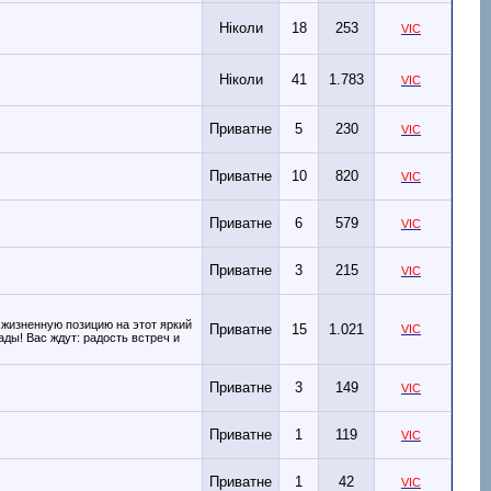
Ніколи
18
253
VIC
Ніколи
41
1.783
VIC
Приватне
5
230
VIC
Приватне
10
820
VIC
Приватне
6
579
VIC
Приватне
3
215
VIC
 жизненную позицию на этот яркий
Приватне
15
1.021
VIC
ады! Вас ждут: радость встреч и
Приватне
3
149
VIC
Приватне
1
119
VIC
Приватне
1
42
VIC