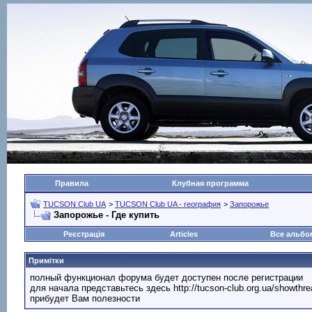
Правила
Клубная программа
TUCSON Club UA
>
TUCSON Club UA - география
>
Запорожье
Запорожье - Где купить
Реєстрація
Articles
Все альб
Примітки
полный функционал форума будет доступен после регистрации
для начала представьтесь здесь http://tucson-club.org.ua/showth
прибудет Вам полезности