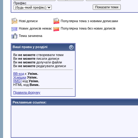
Префікс
Нові дописи
Популярна тема з новими дописами
Нових дописів немає
Популярна тема без нових дописів
Тема зачинена
Ваші права у розділі
Ви
не можете
створювати теми
Ви
не можете
писати дописи
Ви
не можете
долучати файли
Ви
не можете
редагувати дописи
BB-код
є
Увімк.
Усмішки
Увімк.
[IMG]
код
Увімк.
HTML код
Вимк.
Правила форуму
Рекламные ссылки: