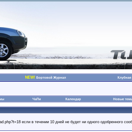
NEW!
Бортовой Журнал
Клубная
омы
ЧаПи
Календар
Новые тем
read.php?t=18 если в течении 10 дней не будет ни одного одобренного с