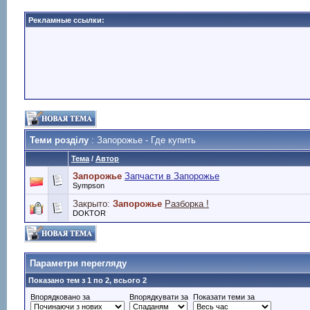
Рекламные ссылки:
Теми розділу
: Запорожье - Где купить
Тема
/
Автор
Запорожье
Запчасти в Запорожье
Sympson
Закрыто:
Запорожье
Разборка !
DOKTOR
Параметри перегляду
Показано тем з 1 по 2, всього 2
Впорядковано за
Впорядкувати за
Показати теми за