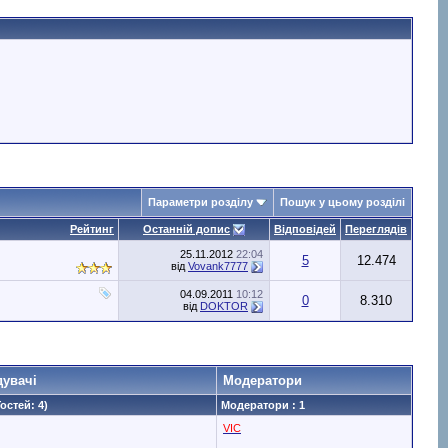
Параметри розділу
Пошук у цьому розділі
Рейтинг
Останній допис
Відповідей
Переглядів
25.11.2012
22:04
5
12.474
від
Vovank7777
04.09.2011
10:12
0
8.310
від
DOKTOR
дувачі
Модератори
Гостей: 4)
Модератори : 1
VIC