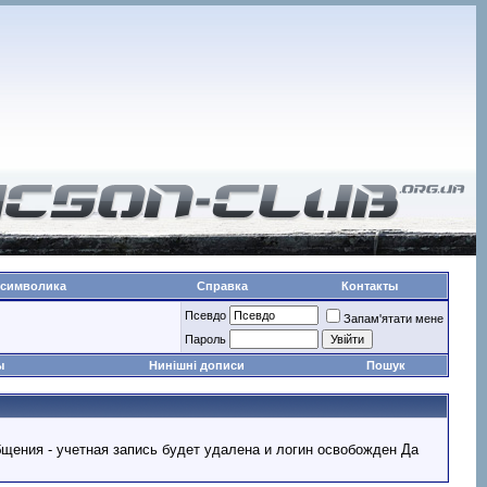
 символика
Справка
Контакты
Псевдо
Запам'ятати мене
Пароль
ы
Нинішні дописи
Пошук
ообщения - учетная запись будет удалена и логин освобожден Да