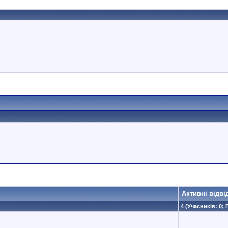
Активні відві
4 (Учасників: 0; 