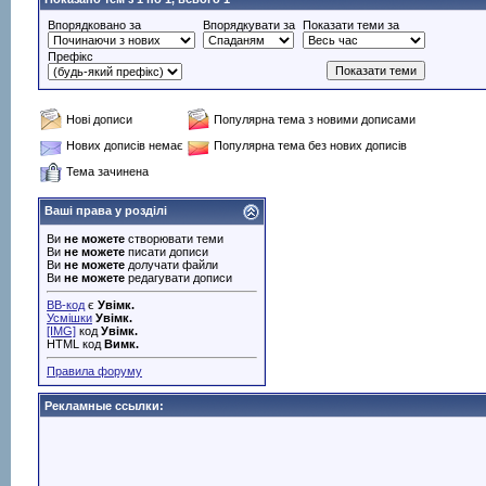
Впорядковано за
Впорядкувати за
Показати теми за
Префікс
Нові дописи
Популярна тема з новими дописами
Нових дописів немає
Популярна тема без нових дописів
Тема зачинена
Ваші права у розділі
Ви
не можете
створювати теми
Ви
не можете
писати дописи
Ви
не можете
долучати файли
Ви
не можете
редагувати дописи
BB-код
є
Увімк.
Усмішки
Увімк.
[IMG]
код
Увімк.
HTML код
Вимк.
Правила форуму
Рекламные ссылки: