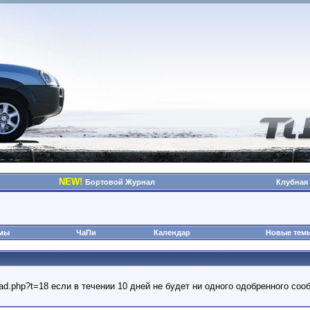
NEW!
Бортовой Журнал
Клубная
омы
ЧаПи
Календар
Новые тем
read.php?t=18 если в течении 10 дней не будет ни одного одобренного с