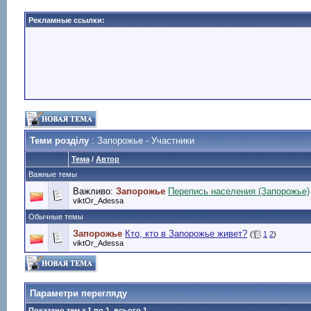
Рекламные ссылки:
Теми розділу
: Запорожье - Участники
Тема
/
Автор
Важные темы
Важливо:
Запорожье
Перепись населения (Запорожье)
viktOr_Adessa
Обычные темы
Запорожье
Кто, кто в Запорожье живет?
(
1
2
)
viktOr_Adessa
Параметри перегляду
Показано тем з 1 по 1, всього 1