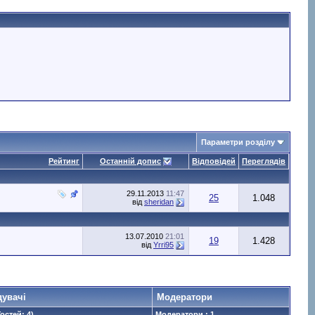
Параметри розділу
Рейтинг
Останній допис
Відповідей
Переглядів
29.11.2013
11:47
25
1.048
від
sheridan
13.07.2010
21:01
19
1.428
від
Yrri95
дувачі
Модератори
Гостей: 4)
Модератори : 1