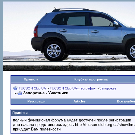
Правила
Клубная программа
TUCSON Club UA
>
TUCSON Club UA - география
>
Запорожье
Запорожье - Участники
Реєстрація
Articles
Все альб
Примітки
полный функционал форума будет доступен после регистрации
для начала представьтесь здесь http://tucson-club.org.ua/showth
прибудет Вам полезности