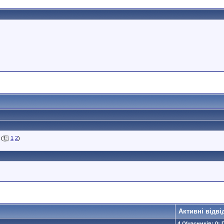
(
1
2
)
Активні відві
4 (Учасників: 0; 