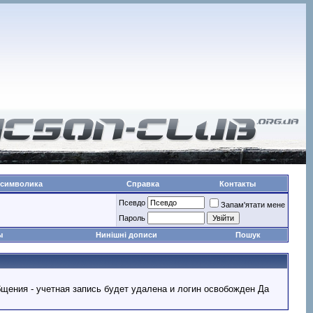
 символика
Справка
Контакты
Псевдо
Запам'ятати мене
Пароль
ы
Нинішні дописи
Пошук
ообщения - учетная запись будет удалена и логин освобожден Да