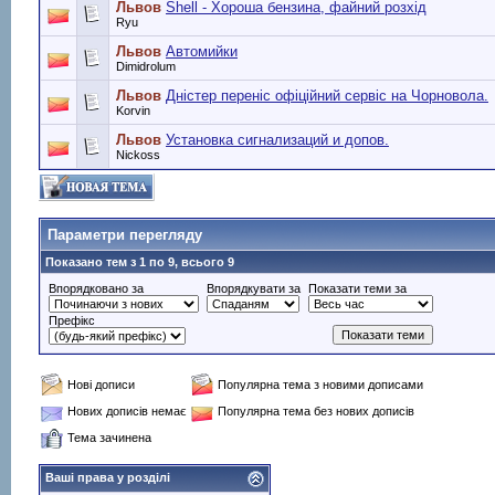
Львов
Shell - Хороша бензина, файний розхід
Ryu
Львов
Автомийки
Dimidrolum
Львов
Дністер переніс офіційний сервіс на Чорновола.
Korvin
Львов
Установка сигнализаций и допов.
Nickoss
Параметри перегляду
Показано тем з 1 по 9, всього 9
Впорядковано за
Впорядкувати за
Показати теми за
Префікс
Нові дописи
Популярна тема з новими дописами
Нових дописів немає
Популярна тема без нових дописів
Тема зачинена
Ваші права у розділі