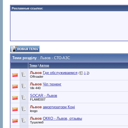
Рекламные ссылки:
Теми розділу
: Львов - СТО-АЗС
Тема
/
Автор
Львов
Где обcлуживаемся
(
1
2
)
Offroader
Львов
Чіп тюненг
Vik-440
SOCAR - Львов
FLAME007
Львов
амортизатори Коні
leogo
Львов
ОККО - Львов, отзывы
Тушелюб