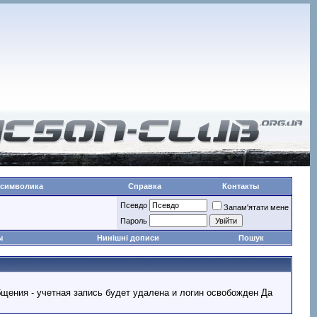
 символика
Справка
Контакты
Псевдо
Запам'ятати мене
Пароль
ы
Нинішні дописи
Пошук
ообщения - учетная запись будет удалена и логин освобожден Да