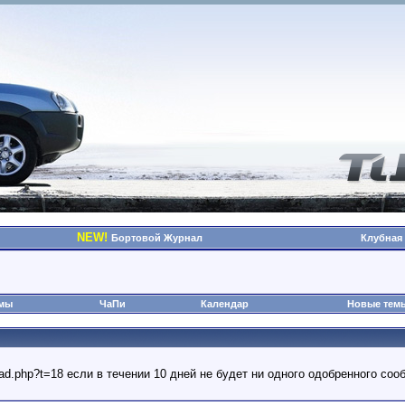
NEW!
Бортовой Журнал
Клубная
омы
ЧаПи
Календар
Новые тем
read.php?t=18 если в течении 10 дней не будет ни одного одобренного с