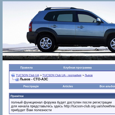
Правила
Клубная программа
TUCSON Club UA
>
TUCSON Club UA - география
>
Львов
Львов - СТО-АЗС
Реєстрація
Articles
Все альб
Примітки
полный функционал форума будет доступен после регистрации
для начала представьтесь здесь http://tucson-club.org.ua/showth
прибудет Вам полезности