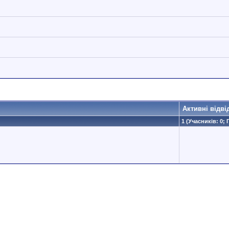
Активні відві
1 (Учасників: 0; 