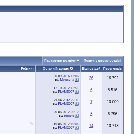
Параметри розділу
Пошук у цьому розділі
Рейтинг
Останній допис
Відповідей
Переглядів
30.09.2016
17:06
26
16.792
від
Melusyna
12.10.2012
12:51
6
8.516
від
FLAME007
21.06.2012
22:11
7
10.009
від
FLAME007
20.06.2012
20:12
5
6.796
від
remete
19.06.2012
19:04
14
10.718
від
FLAME007