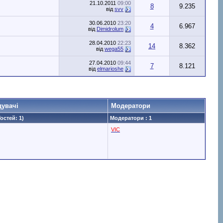
21.10.2011
09:00
8
9.235
від
svv
30.06.2010
23:20
4
6.967
від
Dimidrolum
28.04.2010
22:23
14
8.362
від
wega55
27.04.2010
09:44
7
8.121
від
elmarioshe
дувачі
Модератори
Гостей: 1)
Модератори : 1
VIC