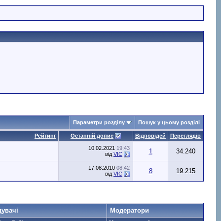
Параметри розділу
Пошук у цьому розділі
Рейтинг
Останній допис
Відповідей
Переглядів
10.02.2021
19:43
1
34.240
від
VIC
17.08.2010
08:42
8
19.215
від
VIC
дувачі
Модератори