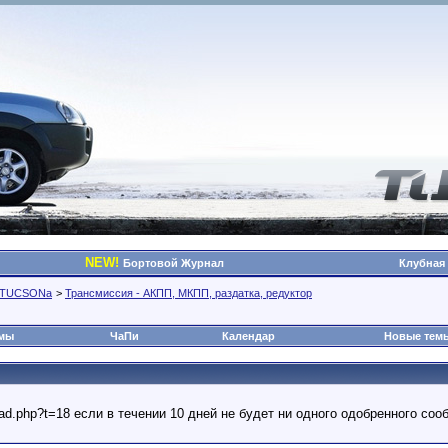
NEW!
Бортовой Журнал
Клубная
о TUCSONа
>
Трансмиссия - АКПП, МКПП, раздатка, редуктор
омы
ЧаПи
Календар
Новые тем
read.php?t=18 если в течении 10 дней не будет ни одного одобренного с