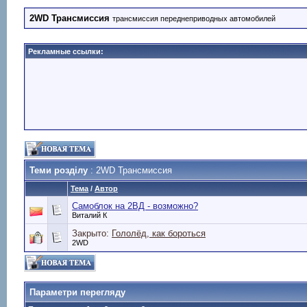
2WD Трансмиссия
трансмиссия переднеприводных автомобилей
Рекламные ссылки:
Теми розділу
: 2WD Трансмиссия
Тема
/
Автор
Самоблок на 2ВД - возможно?
Виталий К
Закрыто:
Гололёд, как бороться
2WD
Параметри перегляду