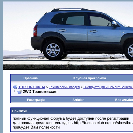
Правила
Клубная программа
TUCSON Club UA
>
Технический раздел
>
Эксплуатация и Ремонт Вашег
2WD Трансмиссия
Реєстрація
Articles
Все альб
Примітки
полный функционал форума будет доступен после регистрации
для начала представьтесь здесь http://tucson-club.org.ua/showth
прибудет Вам полезности