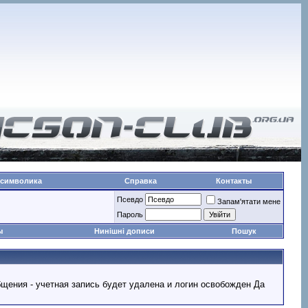
 символика
Справка
Контакты
Псевдо
Запам'ятати мене
Пароль
ы
Нинішні дописи
Пошук
ообщения - учетная запись будет удалена и логин освобожден Да