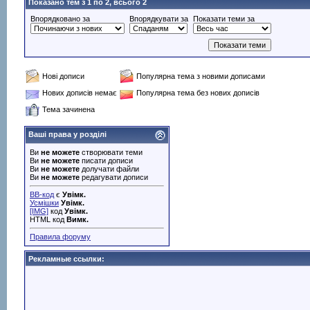
Показано тем з 1 по 2, всього 2
Впорядковано за
Впорядкувати за
Показати теми за
Нові дописи
Популярна тема з новими дописами
Нових дописів немає
Популярна тема без нових дописів
Тема зачинена
Ваші права у розділі
Ви
не можете
створювати теми
Ви
не можете
писати дописи
Ви
не можете
долучати файли
Ви
не можете
редагувати дописи
BB-код
є
Увімк.
Усмішки
Увімк.
[IMG]
код
Увімк.
HTML код
Вимк.
Правила форуму
Рекламные ссылки: