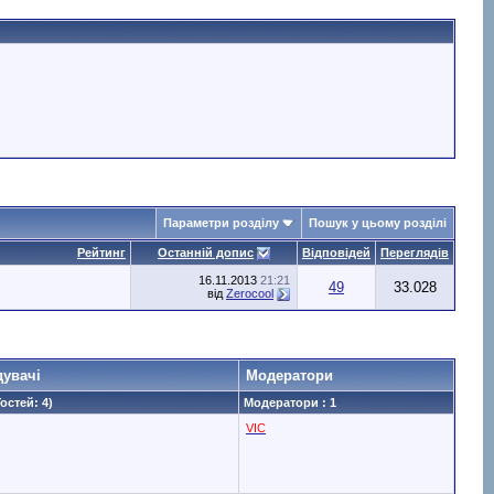
Параметри розділу
Пошук у цьому розділі
Рейтинг
Останній допис
Відповідей
Переглядів
16.11.2013
21:21
49
33.028
від
Zerocool
дувачі
Модератори
Гостей: 4)
Модератори : 1
VIC