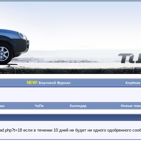
NEW!
Бортовой Журнал
Клубная
омы
ЧаПи
Календар
Новые тем
read.php?t=18 если в течении 10 дней не будет ни одного одобренного с