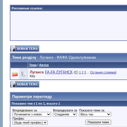
Рекламные ссылки:
Теми розділу
: Луганск - ФАФА Одноклубникам
Тема
/
Автор
Луганск
FA-FA ЛУГАНСК
(
1
2
3
...
Остання сторінка
)
Key
Параметри перегляду
Показано тем з 1 по 1, всього 1
Впорядковано за
Впорядкувати за
Показати теми за
Префікс