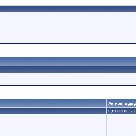
Активні відві
4 (Учасників: 0; 