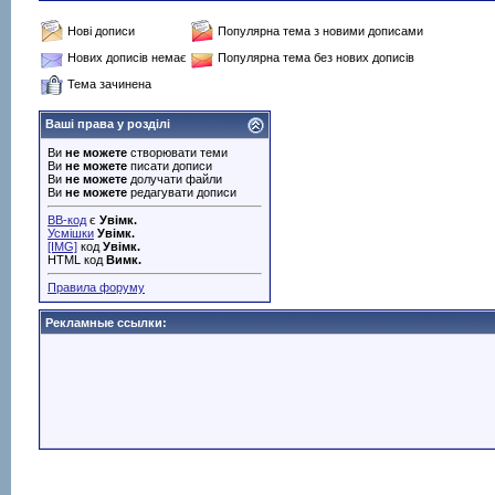
Нові дописи
Популярна тема з новими дописами
Нових дописів немає
Популярна тема без нових дописів
Тема зачинена
Ваші права у розділі
Ви
не можете
створювати теми
Ви
не можете
писати дописи
Ви
не можете
долучати файли
Ви
не можете
редагувати дописи
BB-код
є
Увімк.
Усмішки
Увімк.
[IMG]
код
Увімк.
HTML код
Вимк.
Правила форуму
Рекламные ссылки: