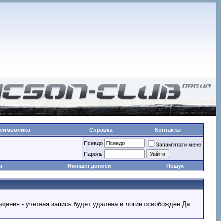
 символика
Справка
Контакты
Псевдо
Запам'ятати мене
Пароль
ы
Нинішні дописи
Пошук
ообщения - учетная запись будет удалена и логин освобожден Да