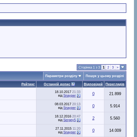
Сторінка 1 з 3
1
2
3
>
Параметри розділу
Пошук у цьому розділі
Рейтинг
Останній допис
Відповідей
Переглядів
18.10.2017
21:33
0
21.899
від
Snayper
08.03.2017
20:13
0
5.914
від
Snayper
18.12.2016
20:47
2
5.560
від
Sergey5
27.11.2015
11:20
0
14.009
від
Snayper