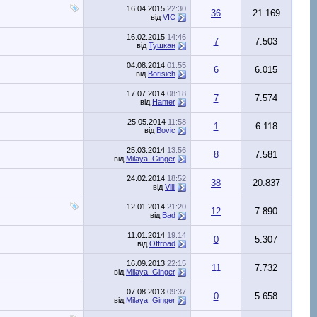
16.04.2015
22:30
36
21.169
від
VIC
16.02.2015
14:46
7
7.503
від
Тушкан
04.08.2014
01:55
6
6.015
від
Borisich
17.07.2014
08:18
7
7.574
від
Hanter
25.05.2014
11:58
1
6.118
від
Bovic
25.03.2014
13:56
8
7.581
від
Milaya_Ginger
24.02.2014
18:52
38
20.837
від
Villi
12.01.2014
21:20
12
7.890
від
Bad
11.01.2014
19:14
0
5.307
від
Offroad
16.09.2013
22:15
11
7.732
від
Milaya_Ginger
07.08.2013
09:37
0
5.658
від
Milaya_Ginger