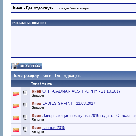
Киев - Где отдохнуть
.... ой где был я вчера....
Рекламные ссылки:
Теми розділу
: Киев - Где отдохнуть
Тема
/
Автор
Киев
OFFROADMANIACS TROPHY - 21.10.2017
Snayper
Киев
LADIES SPRINT - 11.03.2017
Snayper
Киев
Завершающая покатушка 2016 года, от Оffroadman
Snayper
Киев
Гаплык 2015
Snayper