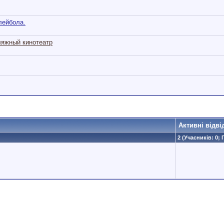
лейбола.
ляжный кинотеатр
Активні відві
2 (Учасників: 0; 