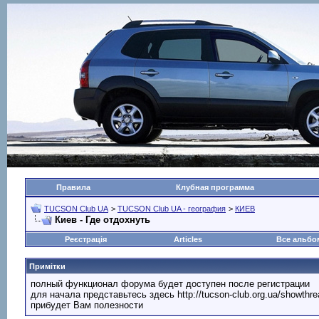
Правила
Клубная программа
TUCSON Club UA
>
TUCSON Club UA - география
>
КИЕВ
Киев - Где отдохнуть
Реєстрація
Articles
Все альб
Примітки
полный функционал форума будет доступен после регистрации
для начала представьтесь здесь http://tucson-club.org.ua/showth
прибудет Вам полезности