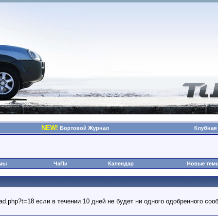
NEW!
Бортовой Журнал
Клубная
омы
ЧаПи
Календар
Новые тем
read.php?t=18 если в течении 10 дней не будет ни одного одобренного с