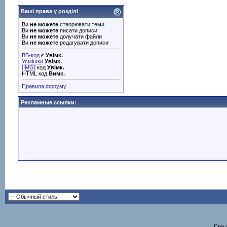
Ваші права у розділі
Ви
не можете
створювати теми
Ви
не можете
писати дописи
Ви
не можете
долучати файли
Ви
не можете
редагувати дописи
BB-код
є
Увімк.
Усмішки
Увімк.
[IMG]
код
Увімк.
HTML код
Вимк.
Правила форуму
Рекламные ссылки:
При 