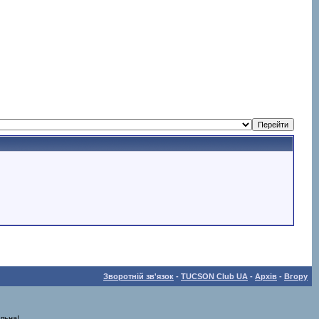
Зворотній зв'язок
-
TUCSON Club UA
-
Архів
-
Вгору
льна!