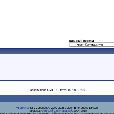
Швидкий перехід
Часовий пояс GMT +3. Поточний час:
13:39
.
vBulletin
3.8.6 ; Copyright © 2000-2026 Jelsoft Enterprises Limited
Переклад: ©
Віталій Стопчанський
, 2004-2010
использовании информации с форума, действующая ссылка на первоисточник обязате