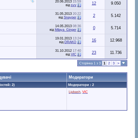
20.06.2013
15:59
12
9.050
від
svv
31.05.2013
20:22
2
5.142
від
Snayper
14.05.2013
08:36
0
5.714
від
Milaya_Ginger
19.01.2013
13:24
16
12.968
від
DRAKO
31.10.2012
17:40
23
11.736
від
VIC
Сторінка 1 з 3
1
2
3
>
дувачі
Модератори
Гостей: 2)
Модератори : 2
Ljubash
,
VIC