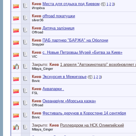
Киев
Места для отдыха под Киевом
(
1
2
3
)
Игорёха
Киев
offroad покатушки
silver36
Киев
Дитяча залізниця
Offroad
Киев
ПАБ партнер "БАРЖА" на Оболони
Snayper
Киев
с. Новые Петровцы Музей «Битва за Киев»
VIC
Закрыто:
Киев
1 апреля "Автокинотеатр" возобновляет 
Milaya_Ginger
Киев
Экскурсия в Межигорье
(
1
2
3
)
Bovic
Киев
Аквапарки .
FSL
Киев
Океанаріум «Морська казка»
Offroad
Киев
Фестиваль дерунов в Коростене 14 сентября
Bovic
Закрыто:
Киев
Роллердром на НСК Олимпийский
Milaya_Ginger