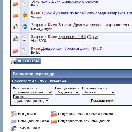
Этнопарк с.Буки Сквырського района
Bovic
Киев
Кубок Фуршета по волейболу среди ветеранов во
Snayper
Закрыто:
Киев
В парке Дружбы народов открывается п
Milaya_Ginger
Закрыто:
Киев
Крещение 2013
(
1
2
)
Vlad_3000
Киев
Дендропарк "Александрия"
(
1
2
)
Borisich
Параметри перегляду
Показано тем з 1 по 20, всього 44
Впорядковано за
Впорядкувати за
Показати теми за
Префікс
Нові дописи
Популярна тема з новими дописами
Нових дописів немає
Популярна тема без нових дописів
Тема зачинена