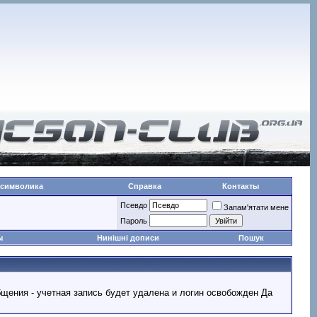
 символика
Справка
Контакты
Псевдо
Запам'ятати мене
Пароль
ы
Нинішні дописи
Пошук
ообщения - учетная запись будет удалена и логин освобожден Да