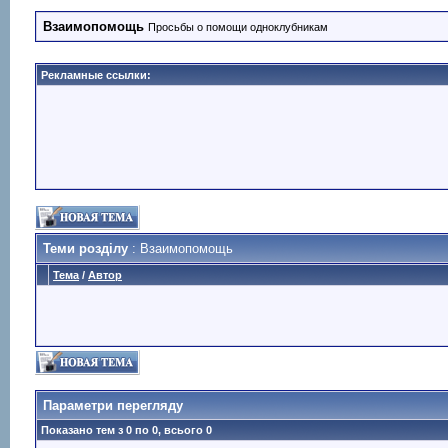
Взаимопомощь
Просьбы о помощи одноклубникам
Рекламные ссылки:
Теми розділу
: Взаимопомощь
Тема
/
Автор
Параметри перегляду
Показано тем з 0 по 0, всього 0