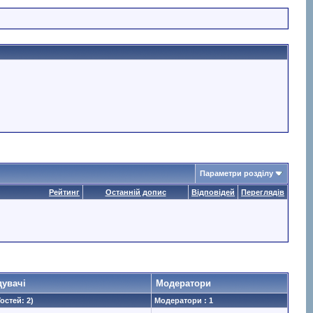
Параметри розділу
Рейтинг
Останній допис
Відповідей
Переглядів
дувачі
Модератори
Гостей: 2)
Модератори : 1