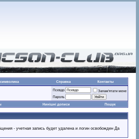
 символика
Справка
Контакты
Псевдо
Запам'ятати мене
Пароль
ы
Нинішні дописи
Пошук
ообщения - учетная запись будет удалена и логин освобожден Да