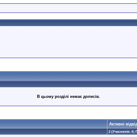
В цьому розділі немає дописів.
Активні відві
2 (Учасників: 0; 