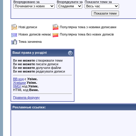
Впорядковано за
Впорядкувати за
Показати теми за
Нові дописи
Популярна тема з новими дописами
Нових дописів немає
Популярна тема без нових дописів
Тема зачинена
Ваші права у розділі
Ви
не можете
створювати теми
Ви
не можете
писати дописи
Ви
не можете
долучати файли
Ви
не можете
редагувати дописи
BB-код
є
Увімк.
Усмішки
Увімк.
[IMG]
код
Увімк.
HTML код
Вимк.
Правила форуму
Рекламные ссылки: