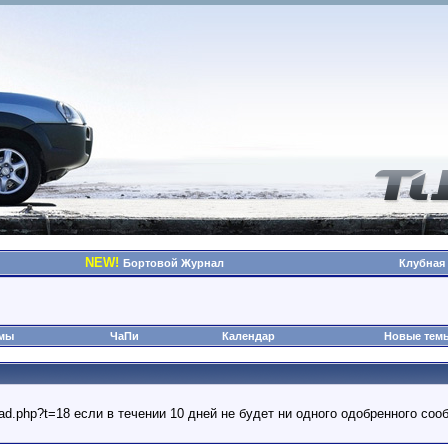
NEW!
Бортовой Журнал
Клубная
омы
ЧаПи
Календар
Новые тем
read.php?t=18 если в течении 10 дней не будет ни одного одобренного с