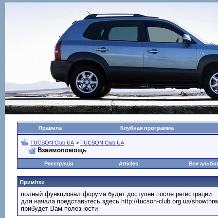
Правила
Клубная программа
TUCSON Club UA
>
TUCSON Club UA
Взаимопомощь
Реєстрація
Articles
Все альб
Примітки
полный функционал форума будет доступен после регистрации
для начала представьтесь здесь http://tucson-club.org.ua/showth
прибудет Вам полезности