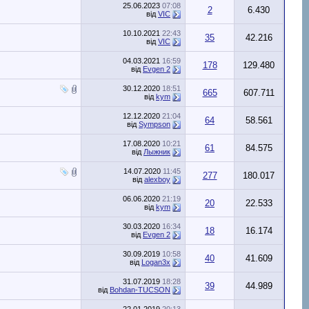
25.06.2023
07:08
2
6.430
від
VIC
10.10.2021
22:43
35
42.216
від
VIC
04.03.2021
16:59
178
129.480
від
Evgen 2
30.12.2020
18:51
665
607.711
від
kym
12.12.2020
21:04
64
58.561
від
Sympson
17.08.2020
10:21
61
84.575
від
Лыжник
14.07.2020
11:45
277
180.017
від
alexboy
06.06.2020
21:19
20
22.533
від
kym
30.03.2020
16:34
18
16.174
від
Evgen 2
30.09.2019
10:58
40
41.609
від
Logan3x
31.07.2019
18:28
39
44.989
від
Bohdan-TUCSON