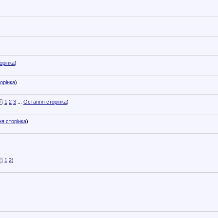
орінка
)
орінка
)
1
2
3
...
Остання сторінка
)
я сторінка
)
1
2
)