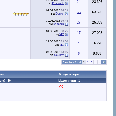
22.01.2019
20:13
24
23.326
від
Poshtarik
02.09.2018
14:09
65
63.525
від
Doutor
30.08.2018
19:44
27
25.389
від
Колесик
01.08.2018
08:25
17
27.028
від
VIC
21.06.2018
19:00
4
16.296
від
VIC
07.06.2018
13:16
6
9.668
від
alexboy
Сторінка 1 з 4
1
2
3
4
>
вачі
Модератори
стей: 10)
Модератори : 1
VIC