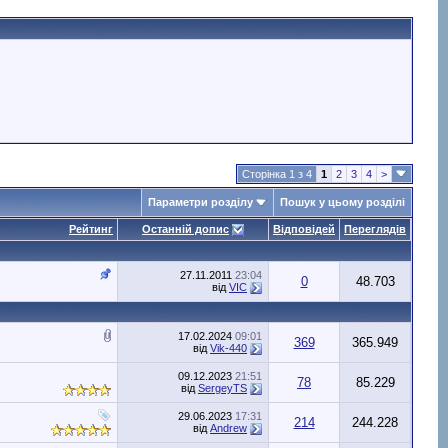
Сторінка 1 з 4
1
2
3
4
>
Параметри розділу
Пошук у цьому розділі
Рейтинг
Останній допис
Відповідей
Переглядів
27.11.2011
23:04
0
48.703
від
VIC
17.02.2024
09:01
369
365.949
від
Vik-440
09.12.2023
21:51
78
85.229
від
SergeyTS
29.06.2023
17:31
214
244.228
від
Andrew