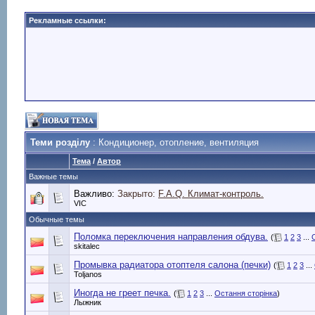
Рекламные ссылки:
Теми розділу
: Кондиционер, отопление, вентиляция
Тема
/
Автор
Важные темы
Важливо:
Закрыто:
F.A.Q. Климат-контроль.
VIC
Обычные темы
Поломка переключения направления обдува.
(
1
2
3
...
skitalec
Промывка радиатора отоптеля салона (печки)
(
1
2
3
...
Toljanos
Иногда не греет печка.
(
1
2
3
...
Остання сторінка
)
Лыжник