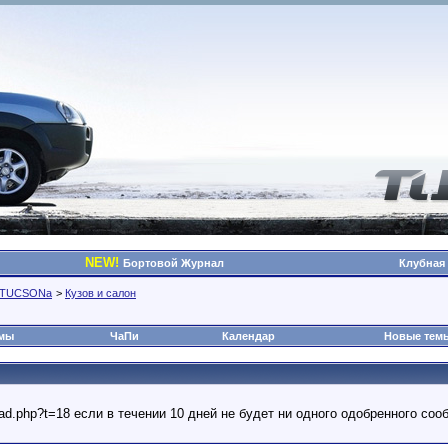
NEW!
Бортовой Журнал
Клубная
о TUCSONа
>
Кузов и салон
омы
ЧаПи
Календар
Новые тем
read.php?t=18 если в течении 10 дней не будет ни одного одобренного с