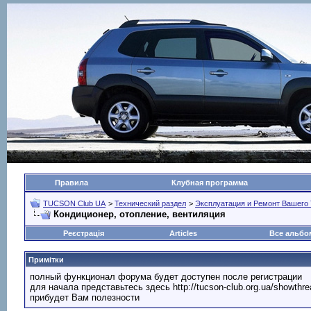
Правила
Клубная программа
TUCSON Club UA
>
Технический раздел
>
Эксплуатация и Ремонт Вашег
Кондиционер, отопление, вентиляция
Реєстрація
Articles
Все альб
Примітки
полный функционал форума будет доступен после регистрации
для начала представьтесь здесь http://tucson-club.org.ua/showth
прибудет Вам полезности