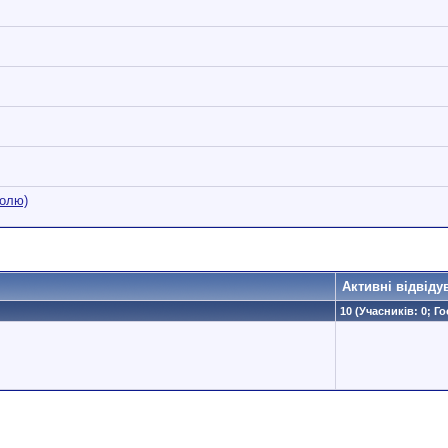
ролю)
Активні відвіду
10 (Учасників: 0; Го