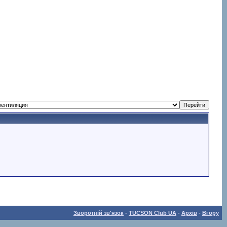
Зворотній зв'язок
-
TUCSON Club UA
-
Архів
-
Вгору