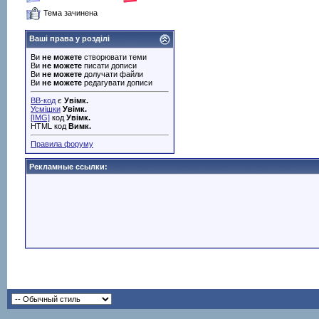
Тема зачинена
Ваші права у розділі
Ви
не можете
створювати теми
Ви
не можете
писати дописи
Ви
не можете
долучати файли
Ви
не можете
редагувати дописи
BB-код
є
Увімк.
Усмішки
Увімк.
[IMG]
код
Увімк.
HTML код
Вимк.
Правила форуму
Рекламные ссылки: