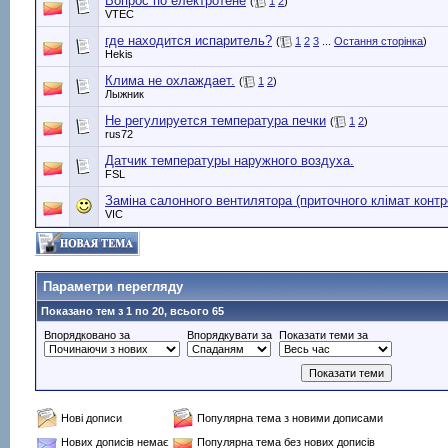
Вопрос по електротене
(
1
2
)
VTEC
где находится испаритель?
(
1
2
3
...
Остання сторінка
)
Hekis
Клима не охлаждает.
(
1
2
)
Лыжник
Не регулируется температура печки
(
1
2
)
rus72
Датчик температуры наружного воздуха.
FSL
Заміна салонного вентилятора (приточного клімат конт
VIC
Параметри перегляду
Показано тем з 1 по 20, всього 65
Впорядковано за
Впорядкувати за
Показати теми за
Нові дописи
Популярна тема з новими дописами
Нових дописів немає
Популярна тема без нових дописів