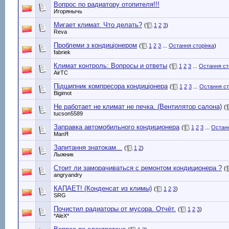
Вопрос по радиатору отопителя!!!
Игорянычь
Мигает климат. Что делать?
(
1
2
3
)
Reva
Проблеми з кондиціонером
(
1
2
3
...
Остання сторінка
)
fabriek
Климат контроль: Вопросы и ответы
(
1
2
3
...
Остання ст
AirTC
Підшипник компресора кондиціонера
(
1
2
3
...
Остання ст
Bigimot
Не работает не климат не печка. (Вентилятор салона)
(
tucson5589
Заправка автомобильного кондиционера
(
1
2
3
...
Останн
ManЯ
Запитання знатокам...
(
1
2
)
Лыжник
Стоит ли заморачиваться с ремонтом кондиционера ?
(
angryandry
КАПАЕТ! (Конденсат из климы)
(
1
2
3
)
SRG
Почистил радиаторы от мусора. Отчёт.
(
1
2
3
)
*AleX*