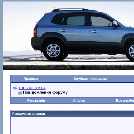
Правила
Клубная программа
TUCSON Club UA
Повідомлення форуму
Реєстрація
Articles
Все альб
Рекламные ссылки: