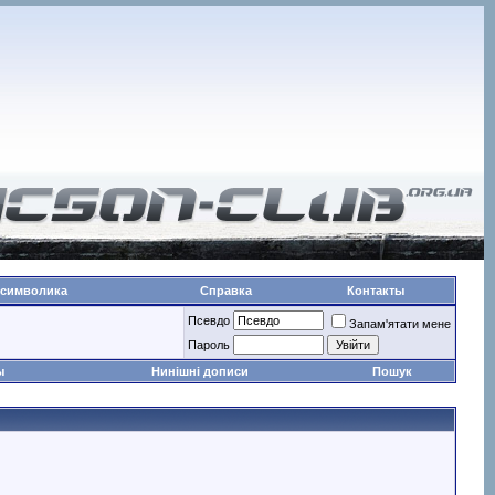
 символика
Справка
Контакты
Псевдо
Запам'ятати мене
Пароль
ы
Нинішні дописи
Пошук