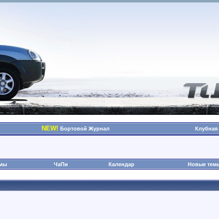
NEW!
Бортовой Журнал
Клубная
омы
ЧаПи
Календар
Новые тем