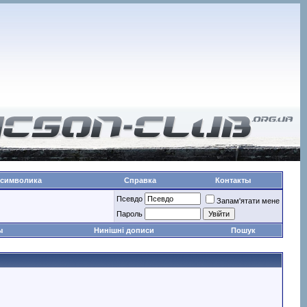
 символика
Справка
Контакты
Псевдо
Запам'ятати мене
Пароль
ы
Нинішні дописи
Пошук