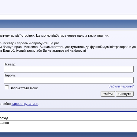
тупу до цієї сторінки. Це могло відбутись через одну з таких причин:
ь псевдо і пароль й спробуйте ще раз.
ам бракує прав. Можливо, Ви намагаєтесь доступитись до функцій адміністратора чи до
в Ваш обліковий запис або Ви не активовані на форумі.
Псевдо:
Пароль:
Забули пароль?
Запам'ятати мене
потрібно
зареєструватися
.
рехід