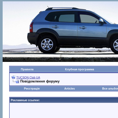
Правила
Клубная программа
TUCSON Club UA
Повідомлення форуму
Реєстрація
Articles
Все альб
Рекламные ссылки: