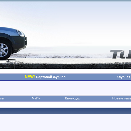
NEW!
Бортовой Журнал
Клубная
омы
ЧаПи
Календар
Новые тем