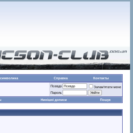
 символика
Справка
Контакты
Псевдо
Запам'ятати мене
Пароль
ы
Нинішні дописи
Пошук