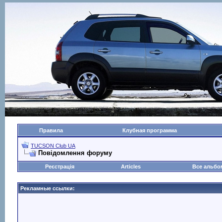
Правила
Клубная программа
TUCSON Club UA
Повідомлення форуму
Реєстрація
Articles
Все альб
Рекламные ссылки: