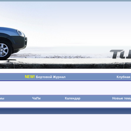
NEW!
Бортовой Журнал
Клубная
омы
ЧаПи
Календар
Новые тем