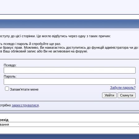
тупу до цієї сторінки. Це могло відбутись через одну з таких причин:
ь псевдо і пароль й спробуйте ще раз.
ам бракує прав. Можливо, Ви намагаєтесь доступитись до функцій адміністратора чи до
в Ваш обліковий запис або Ви не активовані на форумі.
Псевдо:
Пароль:
Забули пароль?
Запам'ятати мене
потрібно
зареєструватися
.
рехід