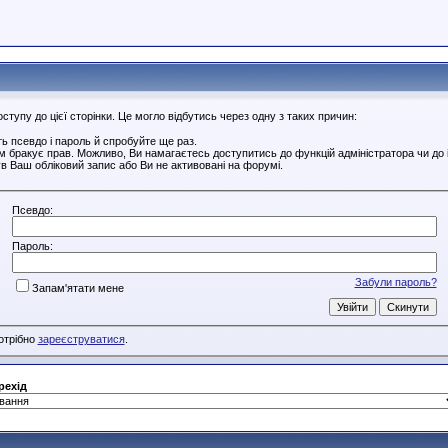
тупу до цієї сторінки. Це могло відбутись через одну з таких причин:
ь псевдо і пароль й спробуйте ще раз.
ам бракує прав. Можливо, Ви намагаєтесь доступитись до функцій адміністратора чи до
в Ваш обліковий запис або Ви не активовані на форумі.
Псевдо:
Пароль:
Забули пароль?
Запам'ятати мене
потрібно
зареєструватися
.
рехід