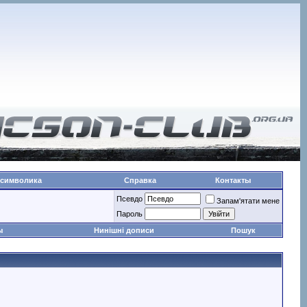
 символика
Справка
Контакты
Псевдо
Запам'ятати мене
Пароль
ы
Нинішні дописи
Пошук