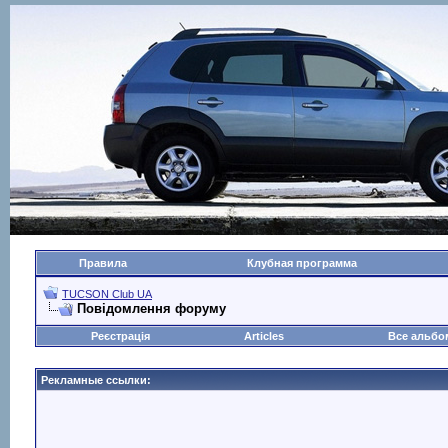
Правила
Клубная программа
TUCSON Club UA
Повідомлення форуму
Реєстрація
Articles
Все альб
Рекламные ссылки: