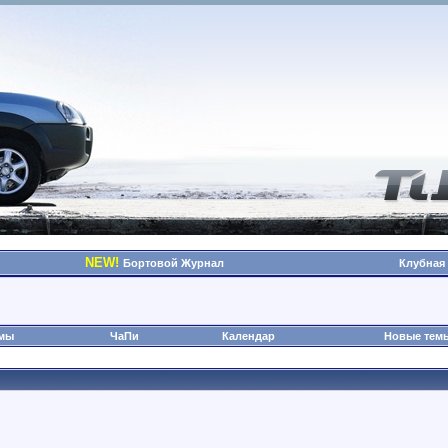
NEW!
Бортовой Журнал
Клубная
омы
ЧаПи
Календар
Новые тем